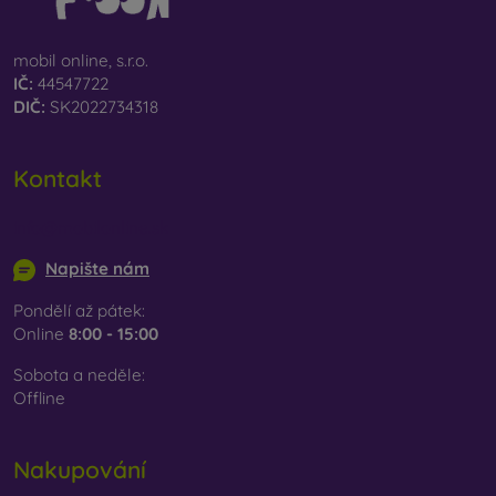
mobil online, s.r.o.
IČ:
44547722
DIČ:
SK2022734318
Kontakt
info@mobilonline.sk
Napište nám
Pondělí až pátek:
Online
8:00 - 15:00
Sobota a neděle:
Offline
Nakupování