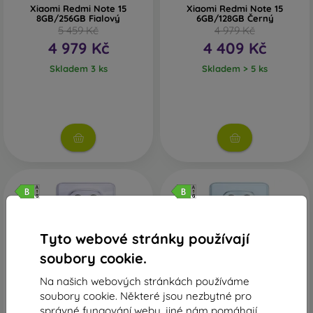
Xiaomi Redmi Note 15
Xiaomi Redmi Note 15
8GB/256GB Fialový
6GB/128GB Černý
5 459 Kč
4 979 Kč
4 979 Kč
4 409 Kč
Skladem 3 ks
Skladem > 5 ks
Tyto webové stránky používají
soubory cookie.
Na našich webových stránkách používáme
-3%
-9%
soubory cookie. Některé jsou nezbytné pro
správné fungování webu, jiné nám pomáhají