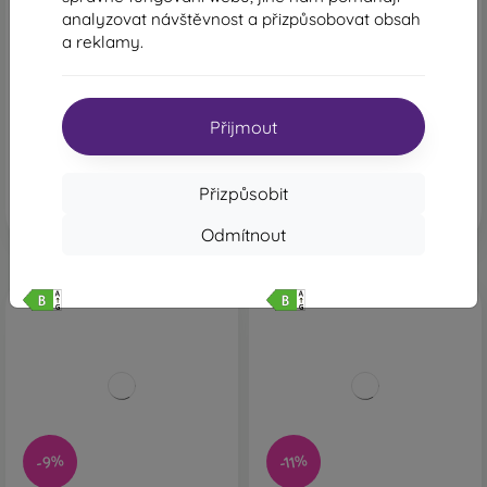
Xiaomi Redmi Note 15 5G
Xiaomi Redmi Note 15
analyzovat návštěvnost a přizpůsobovat obsah
8GB/256GB Fialový
8GB/256GB Modrý
a reklamy.
7 129 Kč
5 459 Kč
6 889 Kč
4 979 Kč
Poslední kus skladem
Skladem > 5 ks
Přijmout
Přizpůsobit
Odmítnout
-11%
-9%