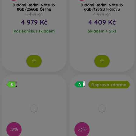
Xiaomi Redmi Note 15
Xiaomi Redmi Note 15
8GB/256GB Černý
6GB/128GB Fialový
5 459 Kč
4 979 Kč
4 979 Kč
4 409 Kč
Poslední kus skladem
Skladem > 5 ks
Doprava zdarma
-12%
-11%