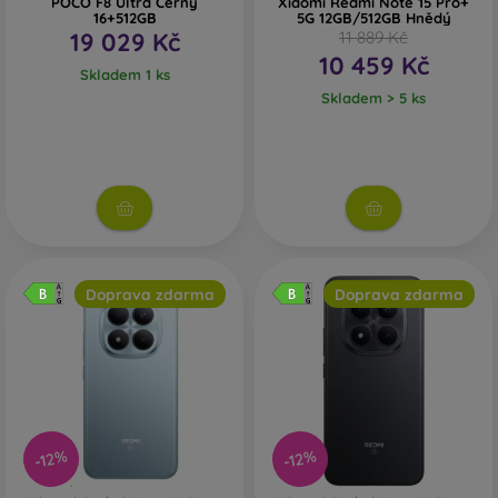
POCO F8 Ultra Černý
Xiaomi Redmi Note 15 Pro+
16+512GB
5G 12GB/512GB Hnědý
19 029 Kč
11 889 Kč
10 459 Kč
Skladem 1 ks
Skladem > 5 ks
Doprava zdarma
Doprava zdarma
-12%
-12%