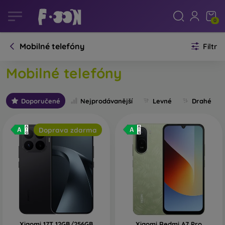
0
Mobilné telefóny
Filtr
Mobilné telefóny
Doporučené
Nejprodávanější
Levné
Drahé
Doprava zdarma
Xiaomi 17T 12GB/256GB
Xiaomi Redmi A7 Pro