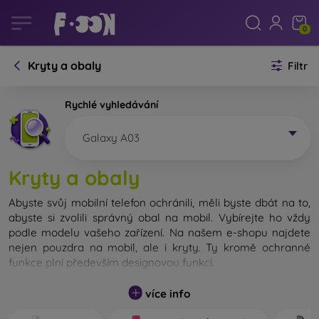
0
Kryty a obaly
Filtr
Rychlé vyhledávání
Galaxy A03
Kryty a obaly
Abyste svůj mobilní telefon ochránili, měli byste dbát na to,
abyste si zvolili správný obal na mobil. Vybírejte ho vždy
podle modelu vašeho zařízení. Na našem e-shopu najdete
nejen pouzdra na mobil, ale i kryty. Ty kromě ochranné
funkce plní především designovou funkci.
Kryt na mobil můžeme také nazvat zadní kryt. Je určen na
více info
ochranu zadní části telefonu. Jednotlivé kryty na mobil se
liší hlavně tloušťkou a použitým materiálem na jejich