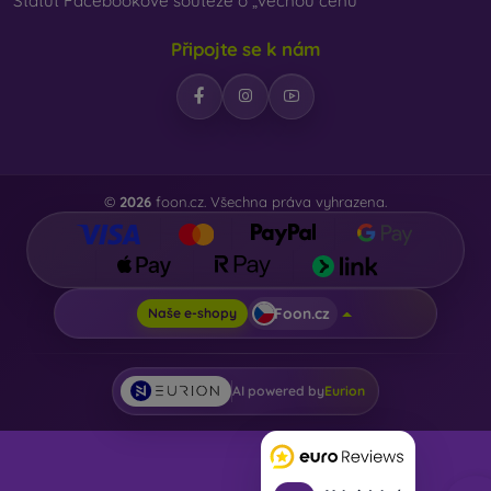
Statut Facebookové soutěže o „věcnou cenu“
Připojte se k nám
©
2026
foon.cz. Všechna práva vyhrazena.
Foon.cz
Naše e-shopy
AI powered by
Eurion