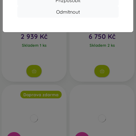
Přizpůsobit
-50%
-31%
Odmítnout
Lenovo Tab M10 Plus
Xiaomi Redmi Pad 2 Pro Wi-
4GB/64GB ZA5T0081CZ
Fi 8GB/256GB Grafitově
Železná šedá - Třída B
šedý - Třída A
4 849 Kč
8 129 Kč
2 939 Kč
6 750 Kč
Skladem 1 ks
Skladem 2 ks
Doprava zdarma