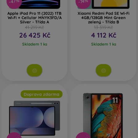
-47%
-74%
Apple iPad Pro 11 (2022) 1TB
Xiaomi Redmi Pad SE Wi-Fi
Wi‑Fi + Cellular MNYK3FD/A
4GB/128GB Mint Green
Silver - Třída A
zelený - Třída B
41 219 Kč
13 319 Kč
26 425 Kč
4 112 Kč
Skladem 1 ks
Skladem 1 ks
Doprava zdarma