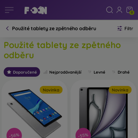
0
Použité tablety ze zpětného odběru
Filtr
Použité tablety ze zpětného
odběru
Doporučené
Nejprodávanější
Levné
Drahé
Novinka
Novinka
-56%
-55%