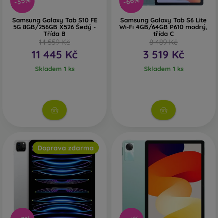
-35%
-66%
Samsung Galaxy Tab S10 FE
Samsung Galaxy Tab S6 Lite
5G 8GB/256GB X526 Šedý -
Wi-Fi 4GB/64GB P610 modrý,
Třída B
třída C
14 559 Kč
8 489 Kč
11 445 Kč
3 519 Kč
Skladem 1 ks
Skladem 1 ks
Doprava zdarma