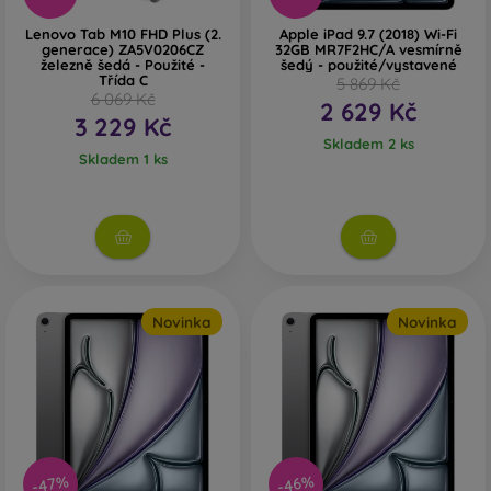
Lenovo Tab M10 FHD Plus (2.
Apple iPad 9.7 (2018) Wi-Fi
generace) ZA5V0206CZ
32GB MR7F2HC/A vesmírně
železně šedá - Použité -
šedý - použité/vystavené
Třída C
5 869 Kč
6 069 Kč
2 629 Kč
3 229 Kč
Skladem 2 ks
Skladem 1 ks
Novinka
Novinka
-47%
-46%