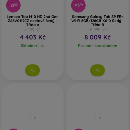
-53%
-12%
Lenovo Tab M10 HD 2nd Gen
Samsung Galaxy Tab S9 FE+
ZA6V0119CZ ocelově šedý -
Wi-Fi 8GB/128GB X610 Šedý -
Třída A
Třída B
4 129 Kč
16 989 Kč
4 403 Kč
8 009 Kč
Skladem 1 ks
Poslední kus skladem