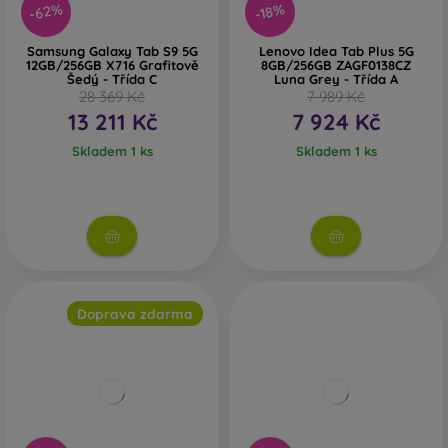
-62%
-18%
Samsung Galaxy Tab S9 5G
Lenovo Idea Tab Plus 5G
12GB/256GB X716 Grafitově
8GB/256GB ZAGF0138CZ
Šedý - Třída C
Luna Grey - Třída A
28 369 Kč
7 989 Kč
13 211 Kč
7 924 Kč
Skladem 1 ks
Skladem 1 ks
Doprava zdarma