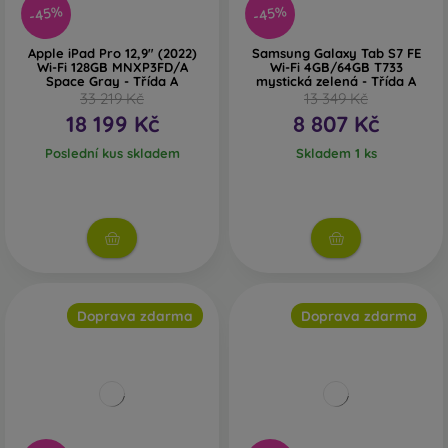
-45%
-45%
Apple iPad Pro 12,9" (2022)
Samsung Galaxy Tab S7 FE
Wi-Fi 128GB MNXP3FD/A
Wi-Fi 4GB/64GB T733
Space Gray - Třída A
mystická zelená - Třída A
33 219 Kč
13 349 Kč
18 199 Kč
8 807 Kč
Poslední kus skladem
Skladem 1 ks
Doprava zdarma
Doprava zdarma