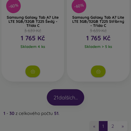
-60%
-60%
Samsung Galaxy Tab A7 Lite
Samsung Galaxy Tab A7 Lite
LTE 3GB/32GB T225 Šedý -
LTE 3GB/32GB T225 Stříbrný
Třída C
- Třída C
3 639 Kč
3 639 Kč
1 765 Kč
1 765 Kč
Skladem 4 ks
Skladem > 5 ks
21
dalších...
1
-
30
z celkového počtu
51
.
2
»
«
1