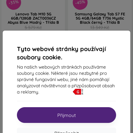
-35%
-45%
Lenovo Tab M10 5G
Samsung Galaxy Tab S7 FE
6GB/128GB ZACT0036CZ
5G 4GB/64GB T736 Mystic
Abyss Blue Modrý - Třída B
Black černý - Třída B
5 579 Kč
13 349 Kč
4 403 Kč
8 807 Kč
Skladem 1 ks
Skladem 1 ks
Tyto webové stránky používají
soubory cookie.
Na našich webových stránkách používáme
soubory cookie. Některé jsou nezbytné pro
správné fungování webu, jiné nám pomáhají
analyzovat návštěvnost a přizpůsobovat obsah
a reklamy.
Přijmout