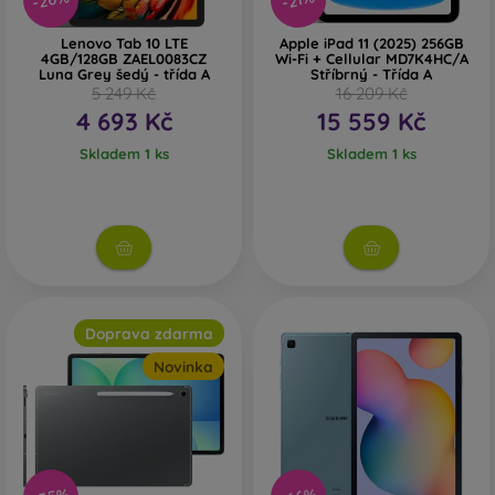
-26%
-21%
Lenovo Tab 10 LTE
Apple iPad 11 (2025) 256GB
4GB/128GB ZAEL0083CZ
Wi-Fi + Cellular MD7K4HC/A
Luna Grey šedý - třída A
Stříbrný - Třída A
5 249 Kč
16 209 Kč
4 693 Kč
15 559 Kč
Skladem 1 ks
Skladem 1 ks
Doprava zdarma
Novinka