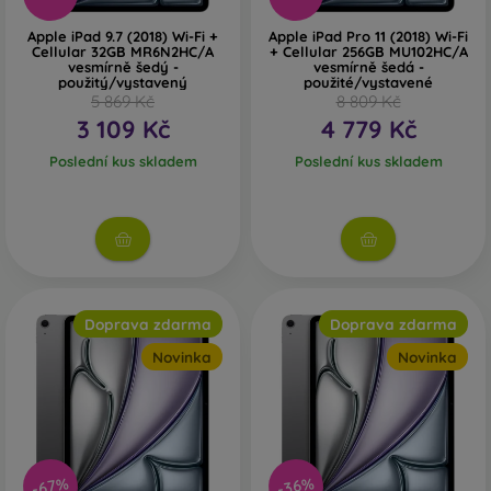
Apple iPad 9.7 (2018) Wi-Fi +
Apple iPad Pro 11 (2018) Wi-Fi
Cellular 32GB MR6N2HC/A
+ Cellular 256GB MU102HC/A
vesmírně šedý -
vesmírně šedá -
použitý/vystavený
použité/vystavené
5 869 Kč
8 809 Kč
3 109 Kč
4 779 Kč
Poslední kus skladem
Poslední kus skladem
Doprava zdarma
Doprava zdarma
Novinka
Novinka
-67%
-36%