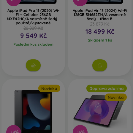
Apple iPad Pro 11 (2020) Wi-
Apple iPad Air 13 (2024) Wi-Fi
Fi + Cellular 256GB
128GB 3M682ZM/A vesmírně
MXE42HC/A vesmírně šedý -
šedý - třída B
použité/vystavené
23 879 Kč
28 889 Kč
18 499 Kč
9 549 Kč
Skladem 1 ks
Poslední kus skladem
Novinka
Doprava zdarma
Novinka
-49%
-15%