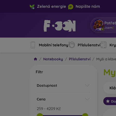
Zelená energie
Napište nám
Potře
Jsem Mo
Mobilní telefony
Příslušenství
Kry
Notebooky
Příslušenství
Myši a kláv
My
Filtr
Dostupnost
Klá
Cena
Do
259
-
4209
Kč