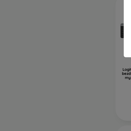
Logi
bezd
my