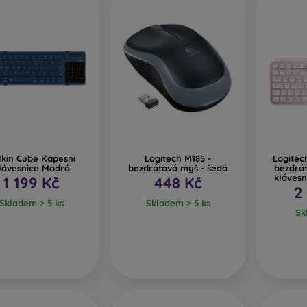
llkin Cube Kapesní
Logitech M185 -
Logitec
lávesnice Modrá
bezdrátová myš - šedá
bezdrá
klávesn
1 199 Kč
448 Kč
2
Skladem > 5 ks
Skladem > 5 ks
Sk