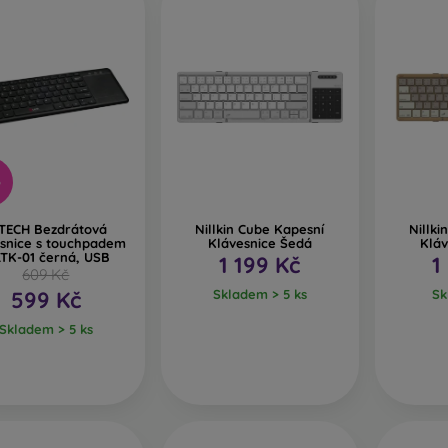
%
TECH Bezdrátová
Nillkin Cube Kapesní
Nillki
esnice s touchpadem
Klávesnice Šedá
Kláv
TK-01 černá, USB
1 199 Kč
1
609 Kč
599 Kč
Skladem > 5 ks
Sk
Skladem > 5 ks