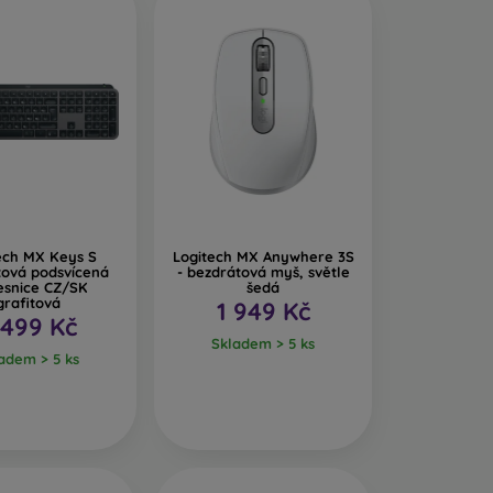
ech MX Keys S
Logitech MX Anywhere 3S
tová podsvícená
- bezdrátová myš, světle
esnice CZ/SK
šedá
grafitová
1 949 Kč
 499 Kč
Skladem > 5 ks
adem > 5 ks