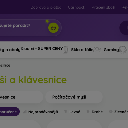
Doprava a platba
Cashback
Vrácení zboží
Re
bujete poradit?
bi, tvůj AI
|
Xiaomi - SUPER CENY
ty a obaly
Skla a fólie
Gaming
esnice
ši a klávesnice
vesnice
Počítačové myši
poručené
Nejprodávanější
Levné
Drahé
Zlevně