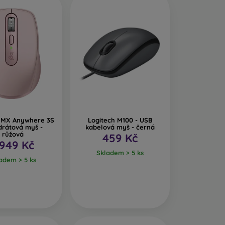
h MX Anywhere 3S
Logitech M100 - USB
drátová myš -
kabelová myš - černá
růžová
459 Kč
 949 Kč
Skladem > 5 ks
adem > 5 ks