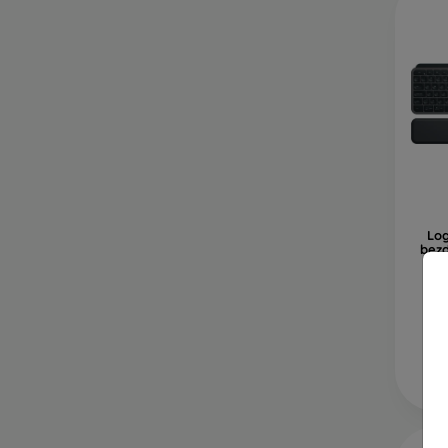
Log
bez
klá
dl