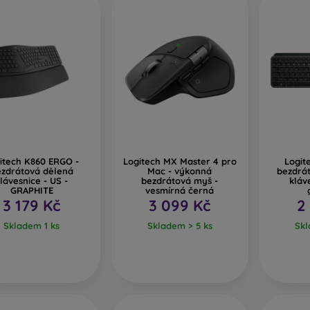
itech K860 ERGO -
Logitech MX Master 4 pro
Logit
zdrátová dělená
Mac - výkonná
bezdrá
lávesnice - US -
bezdrátová myš -
kláv
GRAPHITE
vesmírná černá
3 179 Kč
3 099 Kč
2
Skladem 1 ks
Skladem > 5 ks
Skl