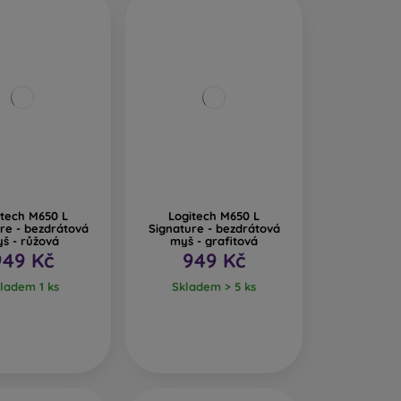
itech M650 L
Logitech M650 L
re - bezdrátová
Signature - bezdrátová
š - růžová
myš - grafitová
949 Kč
949 Kč
ladem 1 ks
Skladem > 5 ks