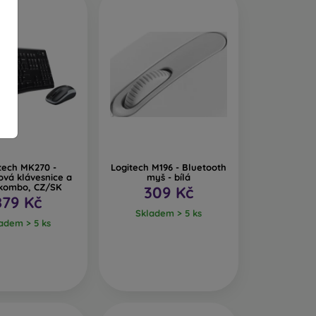
tech MK270 -
Logitech M196 - Bluetooth
ová klávesnice a
myš - bílá
kombo, CZ/SK
309 Kč
879 Kč
Skladem > 5 ks
adem > 5 ks