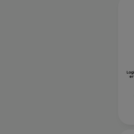
Logi
er