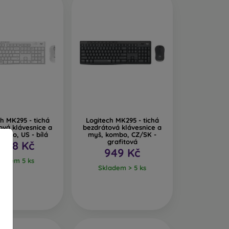
h MK295 - tichá
Logitech MK295 - tichá
ová klávesnice a
bezdrátová klávesnice a
ombo, US - bílá
myš, kombo, CZ/SK -
grafitová
 278 Kč
949 Kč
ladem 5 ks
Skladem > 5 ks