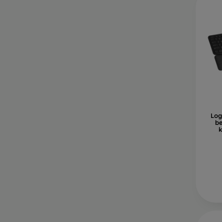
Log
be
k