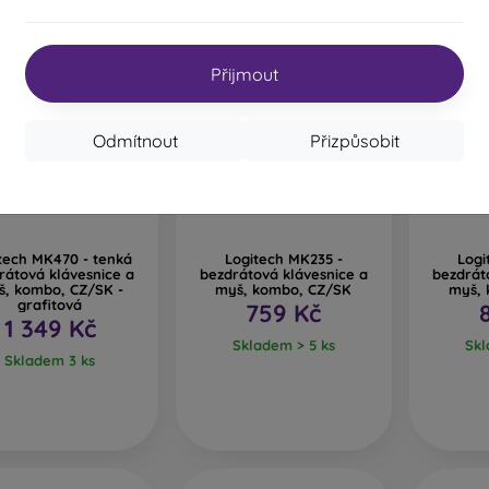
Přijmout
Odmítnout
Přizpůsobit
tech MK470 - tenká
Logitech MK235 -
Logi
rátová klávesnice a
bezdrátová klávesnice a
bezdrát
š, kombo, CZ/SK -
myš, kombo, CZ/SK
myš, 
grafitová
759 Kč
1 349 Kč
Skladem > 5 ks
Skl
Skladem 3 ks