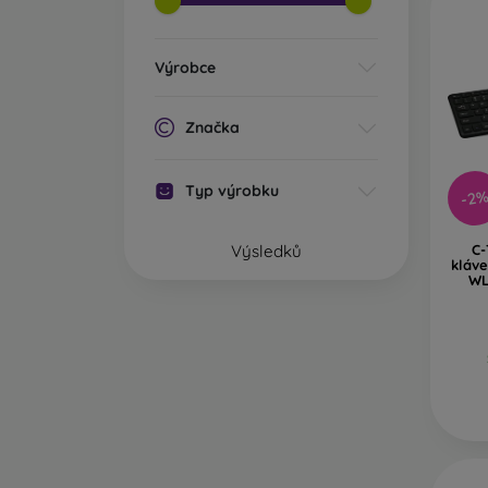
Výrobce
Značka
Typ výrobku
-2
Výsledků
C-
kláv
WL