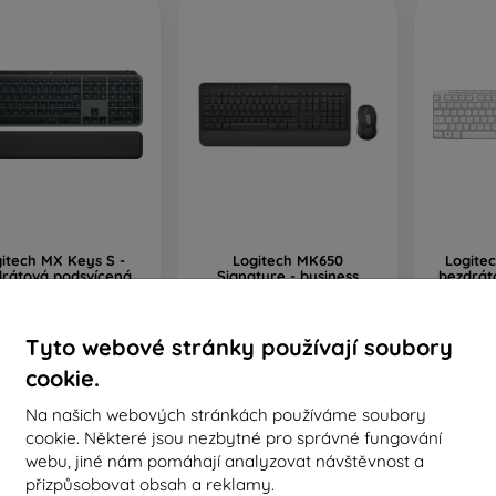
itech MX Keys S -
Logitech MK650
Logitec
drátová podsvícená
Signature - business
bezdrát
vesnice s opěrkou
bezdrátová klávesnice a
myš, k
aní, US, grafitová
myš, kombo, CZ/SK
1
2 749 Kč
1 519 Kč
Tyto webové stránky používají soubory
Sk
Skladem > 5 ks
Skladem > 5 ks
cookie.
Na našich webových stránkách používáme soubory
cookie. Některé jsou nezbytné pro správné fungování
webu, jiné nám pomáhají analyzovat návštěvnost a
přizpůsobovat obsah a reklamy.