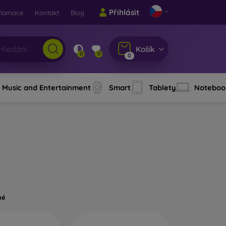
Přihlásit
klamace
Kontakt
Blog
Košík
0
0
0
Music and Entertainment
Smart
Tablety
Noteboo
né