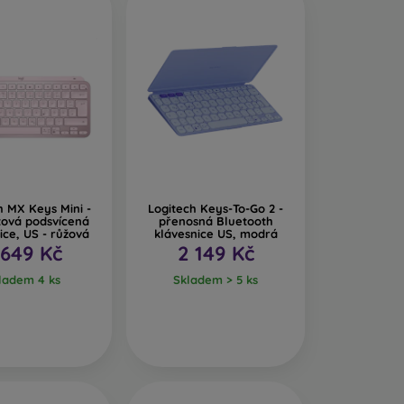
h MX Keys Mini -
Logitech Keys-To-Go 2 -
tová podsvícená
přenosná Bluetooth
ice, US - růžová
klávesnice US, modrá
 649 Kč
2 149 Kč
ladem 4 ks
Skladem > 5 ks