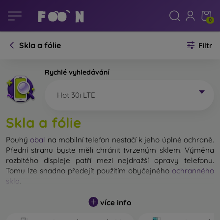
0
Skla a fólie
Filtr
Rychlé vyhledávání
Hot 30i LTE
Skla a fólie
Pouhý
obal
na mobilní telefon nestačí k jeho úplné ochraně.
Přední stranu byste měli chránit tvrzeným sklem. Výměna
rozbitého displeje patří mezi nejdražší opravy telefonu.
Tomu lze snadno předejít použitím obyčejného
ochranného
skla
.
Nerozbitné sklo na mobil sice neexistuje, ale při pádu
více info
zůstane displej ve většině případů nepoškozený. Výběr
tvrzeného skla byste však neměli podceňovat. Čím