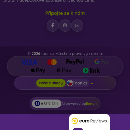
Statut Facebookové soutěže o „věcnou cenu“
Připojte se k nám
©
2026
foon.cz. Všechna práva vyhrazena.
Foon.cz
Naše e-shopy
AI powered by
Eurion