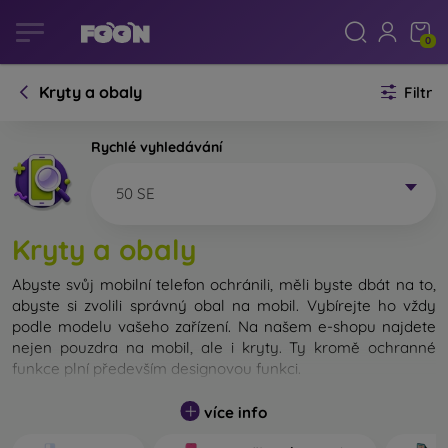
0
Kryty a obaly
Filtr
Rychlé vyhledávání
50 SE
Kryty a obaly
Abyste svůj mobilní telefon ochránili, měli byste dbát na to,
abyste si zvolili správný obal na mobil. Vybírejte ho vždy
podle modelu vašeho zařízení. Na našem e-shopu najdete
nejen pouzdra na mobil, ale i kryty. Ty kromě ochranné
funkce plní především designovou funkci.
Kryt na mobil můžeme také nazvat zadní kryt. Je určen na
více info
ochranu zadní části telefonu. Jednotlivé kryty na mobil se
liší hlavně tloušťkou a použitým materiálem na jejich