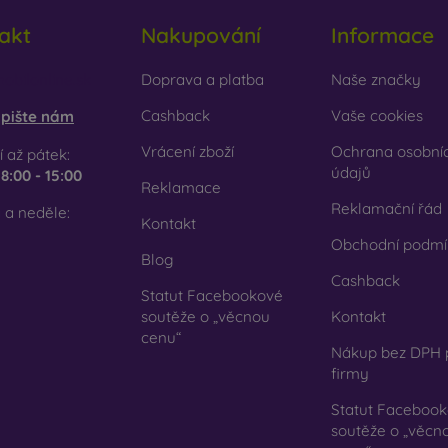
akt
Nakupování
Informace
obilonline.sk
Doprava a platba
Naše značky
Cashback
Vaše cookies
pište nám
Vrácení zboží
Ochrana osobní
 až pátek:
údajů
e
8:00 - 15:00
Reklamace
Reklamační řád
 a neděle:
Kontakt
Obchodní podmí
Blog
Cashback
Statut Facebookové
soutěže o „věcnou
Kontakt
cenu“
Nákup bez DPH 
firmy
Statut Faceboo
soutěže o „věcn