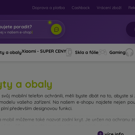
Doprava a platba
Cashback
Vrácení zboží
Re
bujete poradit?
Xiaomi - SUPER CENY
ty a obaly
Skla a fólie
Gaming
yty a obaly
svůj mobilní telefon ochránili, měli byste dbát na to, abyste si
modelu vašeho zařízení. Na našem e-shopu najdete nejen pouz
 plní především designovou funkci.
a mobil můžeme také nazvat zadní kryt. Je určen na ochranu zad
avně tloušťkou a použitým materiálem na jejich výrobu.
více info