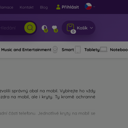
Přihlásit
klamace
Kontakt
Blog
Košík
0
0
0
Music and Entertainment
Smart
Tablety
Noteboo
 zvolili správný obal na mobil. Vybírejte ho vždy
dra na mobil, ale i kryty. Ty kromě ochranné
ní části telefonu. Jednotlivé kryty na mobil se