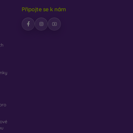
Připojte se k nám
ch
nky
pro
kové
ou