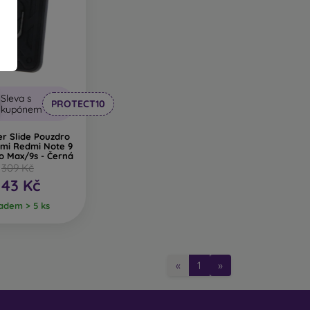
yráběny z recyklovaných materiálů, takže se v
lmi důležitý.
robených z různých materiálů. Stačí si vybrat
Sleva s
PROTECT10
kupónem
r Slide Pouzdro
omi Redmi Note 9
o Max/9s - Černá
309 Kč
143 Kč
adem > 5 ks
«
1
»