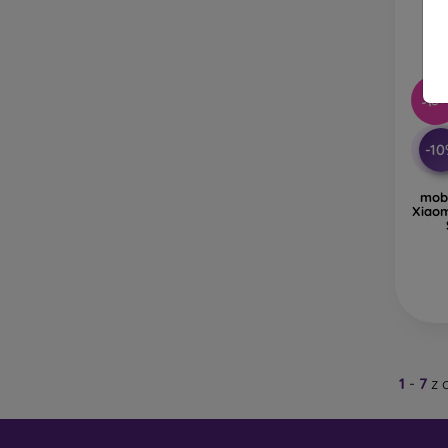
Re
př
Na naš
jen ten
-10
-1
mobi
Xiaom
1
-
7
z 