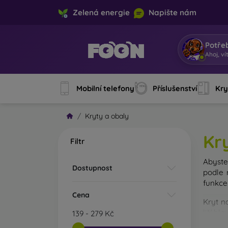
Zelená energie
Napište nám
Potře
Js
|
Mobilní telefony
Příslušenství
Kry
Kryty a obaly
Kr
Filtr
Abyste 
Dostupnost
podle 
funkce
Cena
Kryt n
liší hl
139
-
279
Kč