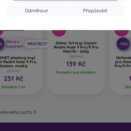
cyklovaný materiál
– kompostovatelné obaly na mobil jsou v
Odmítnout
Přizpůsobit
írodě mohou 100 % rozložit. Důraz na životní prostředí je dnes ve
em e-shopu FOON najdete desítky zajímavých krytů na mobil vy
 svůj.
-48%
-54%
%
Sleva s
Glitter 3v1 kryt Xiaomi
0%
-10%
PROTECT10
kupónem
Redmi Note 9 Pro/9 Pro
Max/9s - zlatý
269 Kč
lNET plastový kryt
Defende
i Redmi Note 9 Pro,
pro Xia
139 Kč
Season, modrý
Pro/9 Pr
279 Kč
Poslední kus skladem
251 Kč
Skladem 1 ks
Skl
celkového počtu
7
.