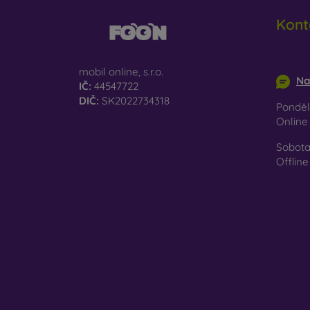
Kont
info@m
mobil online, s.r.o.
Na
IČ:
44547722
DIČ:
SK2022734318
Pondělí
Onlin
Sobota
Offline