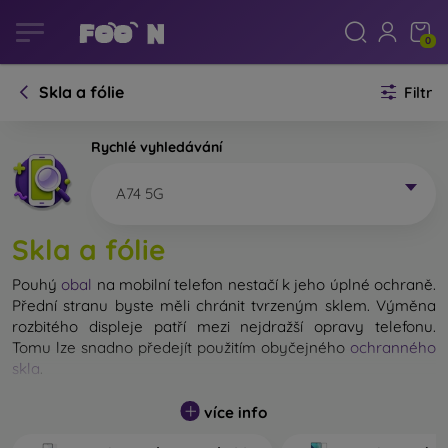
0
Skla a fólie
Filtr
Rychlé vyhledávání
A74 5G
Skla a fólie
Pouhý
obal
na mobilní telefon nestačí k jeho úplné ochraně.
Přední stranu byste měli chránit tvrzeným sklem. Výměna
rozbitého displeje patří mezi nejdražší opravy telefonu.
Tomu lze snadno předejít použitím obyčejného
ochranného
skla
.
Nerozbitné sklo na mobil sice neexistuje, ale při pádu
více info
zůstane displej ve většině případů nepoškozený. Výběr
tvrzeného skla byste však neměli podceňovat. Čím