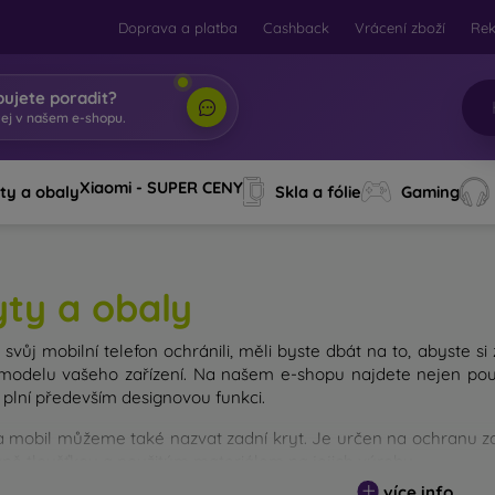
Doprava a platba
Cashback
Vrácení zboží
Re
bujete poradit?
Xiaomi - SUPER CENY
ty a obaly
Skla a fólie
Gaming
yty a obaly
svůj mobilní telefon ochránili, měli byste dbát na to, abyste si
modelu vašeho zařízení. Na našem e-shopu najdete nejen pouz
 plní především designovou funkci.
a mobil můžeme také nazvat zadní kryt. Je určen na ochranu zad
avně tloušťkou a použitým materiálem na jejich výrobu.
více info