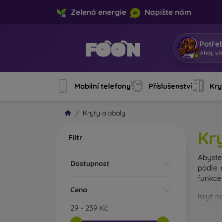
Zelená energie
Napište nám
Potře
A
|
Mobilní telefony
Příslušenství
Kry
Kryty a obaly
Kr
Filtr
Abyste 
Dostupnost
podle 
funkce
Cena
Kryt n
liší hl
29
-
239
Kč