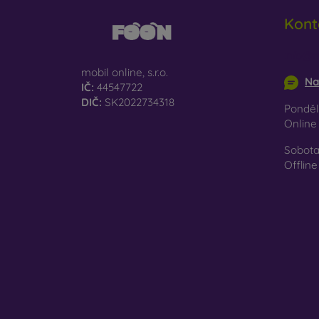
Re
Kont
př
Na naš
info@m
jen ten
mobil online, s.r.o.
Na
IČ:
44547722
DIČ:
SK2022734318
Pondělí
Onlin
Sobota
Offline