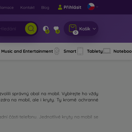
Přihlásit
klamace
Kontakt
Blog
Košík
0
0
0
Music and Entertainment
Smart
Tablety
Noteboo
 zvolili správný obal na mobil. Vybírejte ho vždy
dra na mobil, ale i kryty. Ty kromě ochranné
ní části telefonu. Jednotlivé kryty na mobil se