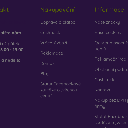
cyklovaný materiál
– kompostovatelné obaly na mobil jsou v
akt
Nakupování
Informace
írodě mohou 100 % rozložit. Důraz na životní prostředí je dnes ve
em e-shopu FOON najdete desítky zajímavých krytů na mobil vy
obilonline.sk
Doprava a platba
Naše značky
 svůj.
Cashback
Vaše cookies
pište nám
Vrácení zboží
Ochrana osobní
 až pátek:
údajů
e
8:00 - 15:00
Reklamace
Reklamační řád
 a neděle:
Kontakt
Obchodní podmí
Blog
Cashback
Statut Facebookové
soutěže o „věcnou
Kontakt
cenu“
Nákup bez DPH 
firmy
Statut Faceboo
soutěže o „věcn