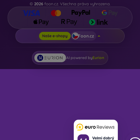
©
2026
foon.cz. Všechna práva vyhrazena.
Foon.cz
Naše e-shopy
AI powered by
Eurion
Velmi dobrý