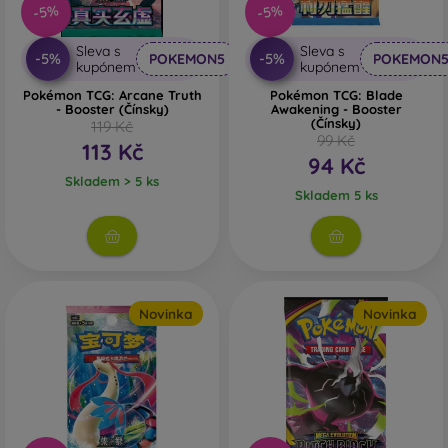
-5%
-5%
Sleva s
Sleva s
-5%
-5%
POKEMON5
POKEMON
kupónem
kupónem
Pokémon TCG: Arcane Truth
Pokémon TCG: Blade
- Booster (Čínsky)
Awakening - Booster
(Čínsky)
119 Kč
99 Kč
113 Kč
94 Kč
Skladem > 5 ks
Skladem 5 ks
Novinka
Novinka