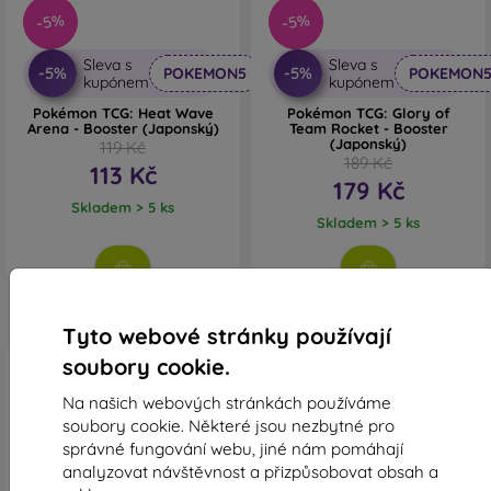
-5%
-5%
Sleva s
Sleva s
-5%
-5%
POKEMON5
POKEMON
kupónem
kupónem
Pokémon TCG: Heat Wave
Pokémon TCG: Glory of
Arena - Booster (Japonský)
Team Rocket - Booster
(Japonský)
119 Kč
189 Kč
113 Kč
179 Kč
Skladem > 5 ks
Skladem > 5 ks
Tyto webové stránky používají
soubory cookie.
Na našich webových stránkách používáme
soubory cookie. Některé jsou nezbytné pro
správné fungování webu, jiné nám pomáhají
analyzovat návštěvnost a přizpůsobovat obsah a