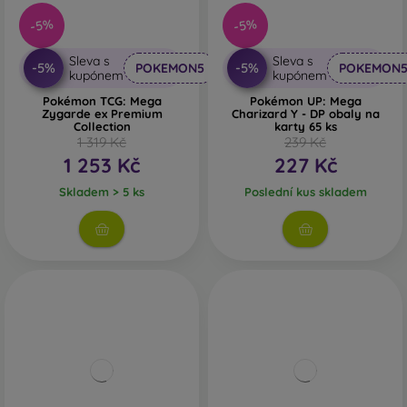
-5%
-5%
Sleva s
Sleva s
-5%
-5%
POKEMON5
POKEMON
kupónem
kupónem
Pokémon TCG: Mega
Pokémon UP: Mega
Zygarde ex Premium
Charizard Y - DP obaly na
Collection
karty 65 ks
1 319 Kč
239 Kč
1 253 Kč
227 Kč
Skladem > 5 ks
Poslední kus skladem