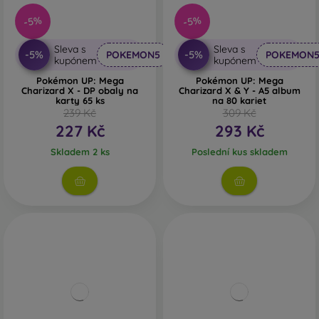
-5%
-5%
Sleva s
Sleva s
-5%
-5%
POKEMON5
POKEMON
kupónem
kupónem
Pokémon UP: Mega
Pokémon UP: Mega
Charizard X - DP obaly na
Charizard X & Y - A5 album
karty 65 ks
na 80 kariet
239 Kč
309 Kč
227 Kč
293 Kč
Skladem 2 ks
Poslední kus skladem