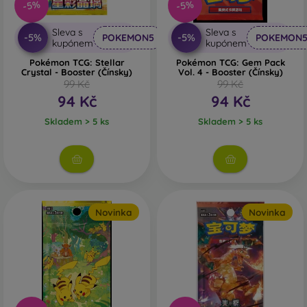
-5%
-5%
Sleva s
Sleva s
-5%
-5%
POKEMON5
POKEMON
kupónem
kupónem
Pokémon TCG: Stellar
Pokémon TCG: Gem Pack
Crystal - Booster (Čínsky)
Vol. 4 - Booster (Čínsky)
99 Kč
99 Kč
94 Kč
94 Kč
Skladem > 5 ks
Skladem > 5 ks
Novinka
Novinka