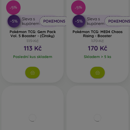
-5%
-5%
Sleva s
Sleva s
-5%
-5%
POKEMON5
POKEMON
kupónem
kupónem
Pokémon TCG: Gem Pack
Pokémon TCG: ME04 Chaos
Vol. 5 Booster - (Čínsky)
Rising - Booster
119 Kč
179 Kč
113 Kč
170 Kč
Poslední kus skladem
Skladem > 5 ks