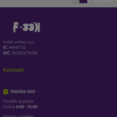
mobil online, s.r.o.
IČ:
44547722
DIČ:
SK2022734318
Kontakt
info@mobilonline.sk
Napište nám
Pondělí až pátek:
Online
8:00 - 15:00
Sobota a neděle: