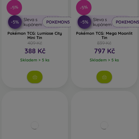
-5%
-5%
Sleva s
Sleva s
-5%
-5%
POKEMON5
POKEMON
kupónem
kupónem
Pokémon TCG: Lumiose City
Pokémon TCG: Mega Moonlit
Mini Tin
Tin
409 Kč
839 Kč
388 Kč
797 Kč
Skladem > 5 ks
Skladem > 5 ks