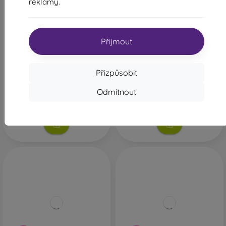
reklamy.
-5%
-5%
Sleva s
Sleva s
-5%
-5%
POKEMON5
POKEMON
kupónem
kupónem
Přijmout
Pokémon TCG: Mega
Pokémon UP: Pikachu
Greninja ex Premium
Toploader a Penny Sleeves
Collection
219 Kč
Přizpůsobit
1 359 Kč
208 Kč
1 291 Kč
Odmítnout
Skladem 1 ks
Poslední kus skladem