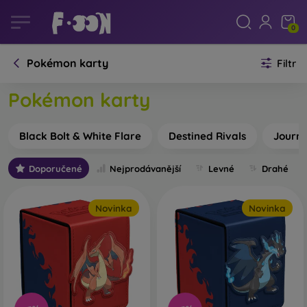
0
Pokémon karty
Filtr
Pokémon karty
Black Bolt & White Flare
Destined Rivals
Journ
Doporučené
Nejprodávanější
Levné
Drahé
Novinka
Novinka