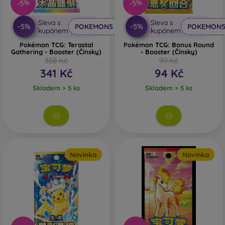
-5%
-5%
Sleva s
Sleva s
-5%
-5%
POKEMON5
POKEMON
kupónem
kupónem
Pokémon TCG: Terastal
Pokémon TCG: Bonus Round
Gathering - Booster (Čínsky)
- Booster (Čínsky)
358 Kč
99 Kč
341 Kč
94 Kč
Skladem > 5 ks
Skladem > 5 ks
Novinka
Novinka