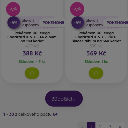
-5%
-5%
Sleva s
Sleva s
-5%
-5%
POKEMON5
POKEMON
kupónem
kupónem
Pokémon UP: Mega
Pokémon UP: Mega
Charizard X & Y - A4 album
Charizard X & Y - PRO-
na 180 kariet
Binder album na 360 kariet
409 Kč
599 Kč
388 Kč
569 Kč
Skladem > 5 ks
Skladem 1 ks
30
dalších...
1
-
30
z celkového počtu
64
.
2
3
»
«
1