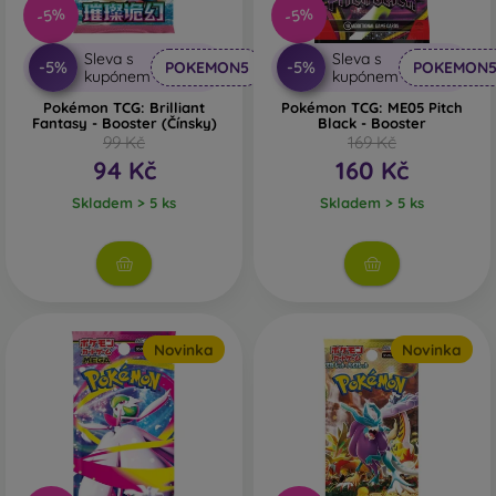
-5%
-5%
Sleva s
Sleva s
-5%
-5%
POKEMON5
POKEMON
kupónem
kupónem
Pokémon TCG: Brilliant
Pokémon TCG: ME05 Pitch
Fantasy - Booster (Čínsky)
Black - Booster
99 Kč
169 Kč
94 Kč
160 Kč
Skladem > 5 ks
Skladem > 5 ks
Novinka
Novinka