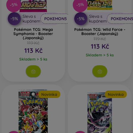
-5%
-5%
Sleva s
Sleva s
-5%
-5%
POKEMON5
POKEMON
kupónem
kupónem
Pokémon TCG: Mega
Pokémon TCG: Wild Force -
Symphonia - Booster
Booster (Japonský)
(Japonský)
119 Kč
119 Kč
113 Kč
113 Kč
Skladem > 5 ks
Skladem > 5 ks
Novinka
Novinka