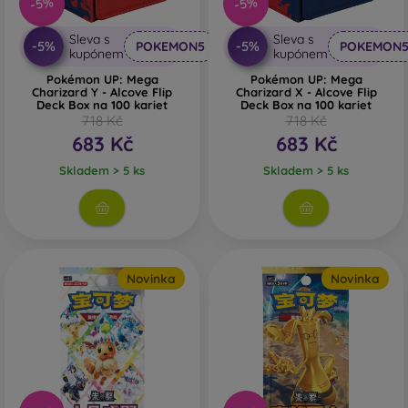
-5%
-5%
Sleva s
Sleva s
-5%
-5%
POKEMON5
POKEMON
kupónem
kupónem
Pokémon UP: Mega
Pokémon UP: Mega
Charizard Y - Alcove Flip
Charizard X - Alcove Flip
Deck Box na 100 kariet
Deck Box na 100 kariet
718 Kč
718 Kč
683 Kč
683 Kč
Skladem > 5 ks
Skladem > 5 ks
Novinka
Novinka