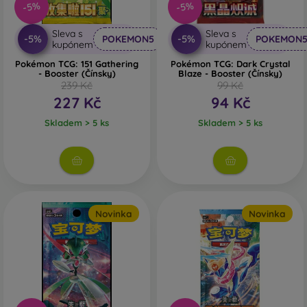
-5%
-5%
Sleva s
Sleva s
-5%
-5%
POKEMON5
POKEMON
kupónem
kupónem
Pokémon TCG: 151 Gathering
Pokémon TCG: Dark Crystal
- Booster (Čínsky)
Blaze - Booster (Čínsky)
239 Kč
99 Kč
227 Kč
94 Kč
Skladem > 5 ks
Skladem > 5 ks
Novinka
Novinka