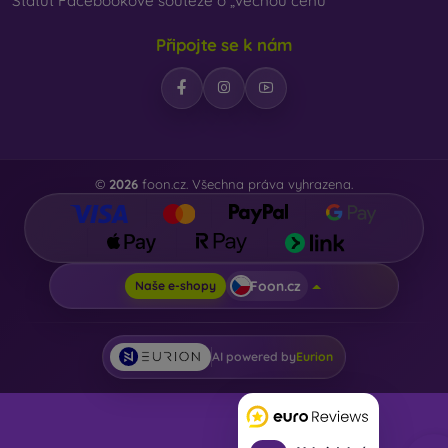
Statut Facebookové soutěže o „věcnou cenu“
Připojte se k nám
©
2026
foon.cz. Všechna práva vyhrazena.
Foon.cz
Naše e-shopy
AI powered by
Eurion