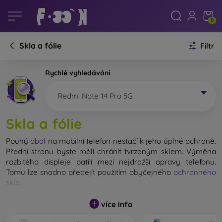
0
Skla a fólie
Filtr
Rychlé vyhledávání
Redmi Note 14 Pro 5G
Skla a fólie
Pouhý
obal
na mobilní telefon nestačí k jeho úplné ochraně.
Přední stranu byste měli chránit tvrzeným sklem. Výměna
rozbitého displeje patří mezi nejdražší opravy telefonu.
Tomu lze snadno předejít použitím obyčejného
ochranného
skla
.
Nerozbitné sklo na mobil sice neexistuje, ale při pádu
více info
zůstane displej ve většině případů nepoškozený. Výběr
tvrzeného skla byste však neměli podceňovat. Čím