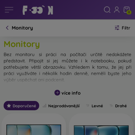
0
Monitory
Filtr
Monitory
Bez monitoru si práci na počítači určitě nedokážete
představit. Připojit si jej můžete i k notebooku, pokud
potřebujete větší obrazovku. Vzhledem k tomu, že jej při
práci využíváte i několik hodin denně, neměli byste jeho
výběr uspěchat ani podcenit.
Při výběru monitoru byste měli klást důraz na
více info
následující parametry:
Doporučené
Nejprodávanější
Levné
Drahé
Velikost
– Jde o první údaj, kterého si při výběru
monitoru všímáme. Uvádí se velikostí úhlopříčky, která
bývá udávána v palcích. Běžné velikosti monitorů se
pohybují přibližně od 20 do 32 palců. Zjednodušeně lze