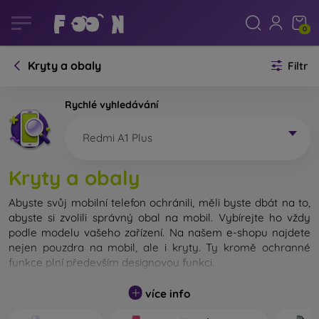
0
Kryty a obaly
Filtr
Rychlé vyhledávání
Redmi A1 Plus
Kryty a obaly
Abyste svůj mobilní telefon ochránili, měli byste dbát na to,
abyste si zvolili správný obal na mobil. Vybírejte ho vždy
podle modelu vašeho zařízení. Na našem e-shopu najdete
nejen pouzdra na mobil, ale i kryty. Ty kromě ochranné
funkce plní především designovou funkci.
Kryt na mobil můžeme také nazvat zadní kryt. Je určen na
více info
ochranu zadní části telefonu. Jednotlivé kryty na mobil se
liší hlavně tloušťkou a použitým materiálem na jejich