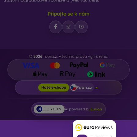
Statut Facebookové soutěže o „věcnou cenu“
Připojte se k nám
©
2026
foon.cz. Všechna práva vyhrazena.
Foon.cz
Naše e-shopy
AI powered by
Eurion