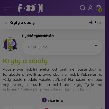
0
Kryty a obaly
Filtr
Rychlé vyhledávání
Pixel 10 Pro
Kryty a obaly
Abyste svůj mobilní telefon ochránili, měli byste dbát na
to, abyste si zvolili správný obal na mobil. Vybírejte ho
vždy podle modelu vašeho zařízení. Na našem e-shopu
najdete nejen pouzdra na mobil, ale i kryty. Ty kromě
ochranné funkce plní především designovou funkci.
Kryt na mobil můžeme také nazvat zadní kryt. Je určen
více info
na ochranu zadní části telefonu. Jednotlivé kryty na mobil
se liší hlavně tloušťkou a použitým materiálem na jejich