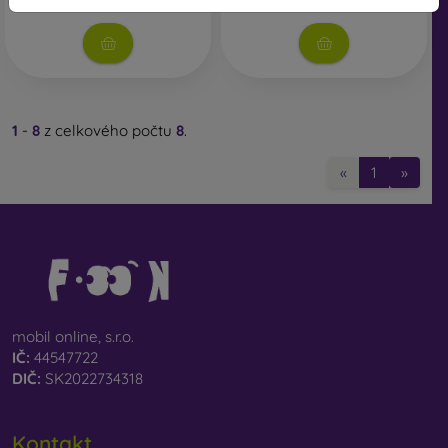
Skladem > 5 ks
1
-
8
z celkového počtu
8
.
«
1
»
mobil online, s.r.o.
IČ:
44547722
DIČ:
SK2022734318
Kontakt