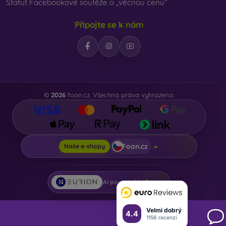
Statut Facebookové soutěže o „věcnou cenu“
Připojte se k nám
©
2026
foon.cz. Všechna práva vyhrazena.
Foon.cz
Naše e-shopy
AI powered by
Eurion
Velmi dobrý
4.4
1156 recenzí