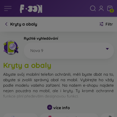
0
Kryty a obaly
Filtr
Rychlé vyhledávání
Nova 9
Kryty a obaly
Abyste svůj mobilní telefon ochránili, měli byste dbát na to,
abyste si zvolili správný obal na mobil. Vybírejte ho vždy
podle modelu vašeho zařízení. Na našem e-shopu najdete
nejen pouzdra na mobil, ale i kryty. Ty kromě ochranné
funkce plní především designovou funkci.
Kryt na mobil můžeme také nazvat zadní kryt. Je určen na
více info
ochranu zadní části telefonu. Jednotlivé kryty na mobil se
liší hlavně tloušťkou a použitým materiálem na jejich