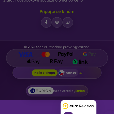
Statut Facebookové soutěže o „věcnou cenu“
Připojte se k nám
©
2026
foon.cz. Všechna práva vyhrazena.
Foon.cz
Naše e-shopy
AI powered by
Eurion