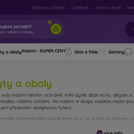
Doprava a platba
Cashback
Vrácení zboží
Re
bujete poradit?
Xiaomi - SUPER CENY
ty a obaly
Skla a fólie
Gaming
yty a obaly
svůj mobilní telefon ochránili, měli byste dbát na to, abyste si
modelu vašeho zařízení. Na našem e-shopu najdete nejen pouz
 plní především designovou funkci.
a mobil můžeme také nazvat zadní kryt. Je určen na ochranu zad
avně tloušťkou a použitým materiálem na jejich výrobu.
více info