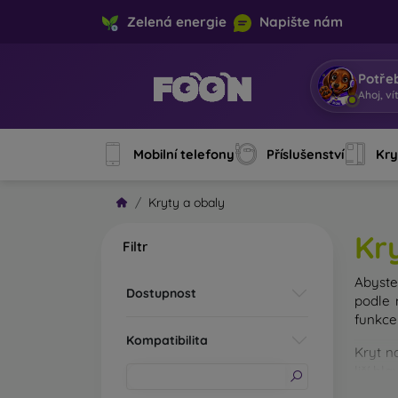
Zelená energie
Napište nám
Potře
A
|
Mobilní telefony
Příslušenství
Kry
Kryty a obaly
Kr
Filtr
Abyste 
Dostupnost
podle 
funkce
Kompatibilita
Kryt n
liší hl