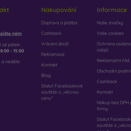
cyklovaný materiál
– kompostovatelné obaly na mobil jsou v
akt
Nakupování
Informace
írodě mohou 100 % rozložit. Důraz na životní prostředí je dnes ve
em e-shopu FOON najdete desítky zajímavých krytů na mobil vy
obilonline.sk
Doprava a platba
Naše značky
 svůj.
Cashback
Vaše cookies
pište nám
Vrácení zboží
Ochrana osobní
 až pátek:
údajů
e
8:00 - 15:00
Reklamace
Reklamační řád
 a neděle:
Kontakt
Obchodní podmí
Blog
Cashback
Statut Facebookové
soutěže o „věcnou
Kontakt
cenu“
Nákup bez DPH 
firmy
Statut Faceboo
soutěže o „věcn