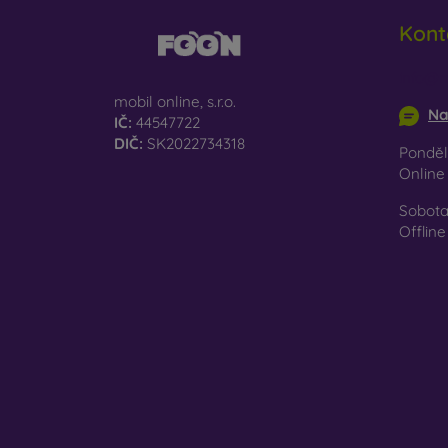
Re
Kont
př
Na naš
info@m
jen ten
mobil online, s.r.o.
Na
IČ:
44547722
DIČ:
SK2022734318
Pondělí
Onlin
Sobota
Offline