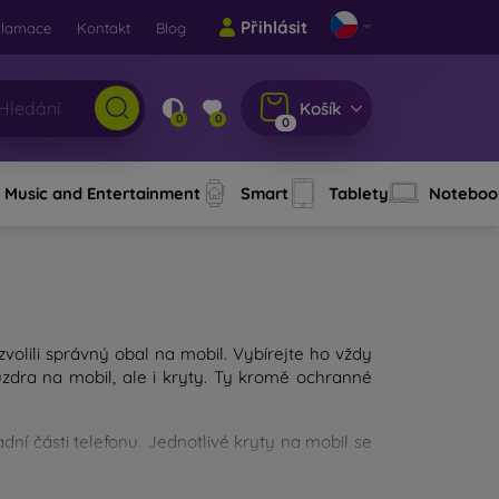
Přihlásit
klamace
Kontakt
Blog
Košík
0
0
0
Music and Entertainment
Smart
Tablety
Noteboo
 zvolili správný obal na mobil. Vybírejte ho vždy
dra na mobil, ale i kryty. Ty kromě ochranné
ní části telefonu. Jednotlivé kryty na mobil se