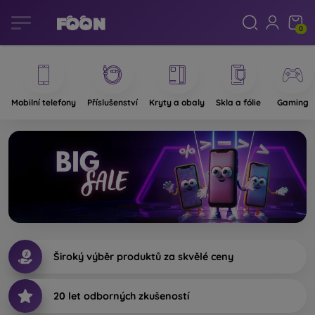
0
Foon.cz - Internetový obchod s 
Internetový obchod s mobilními telefo
Mobilní telefony
Příslušenství
Kryty a obaly
Skla a fólie
Gaming
Široký výběr produktů za skvělé ceny
20 let odborných zkušeností