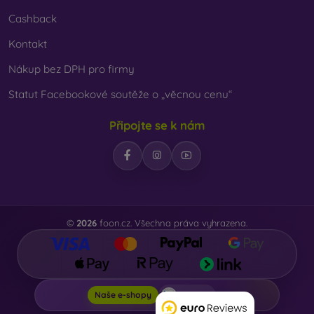
Cashback
Kontakt
Nákup bez DPH pro firmy
Statut Facebookové soutěže o „věcnou cenu“
Připojte se k nám
©
2026
foon.cz. Všechna práva vyhrazena.
Foon.cz
Naše e-shopy