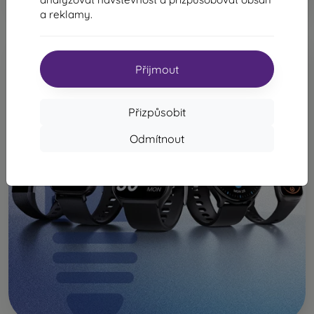
a reklamy.
Přijmout
Přizpůsobit
Odmítnout