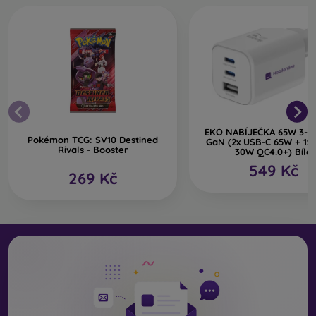
EKO NABÍJEČKA 65W 3-p
Pokémon TCG: SV10 Destined
GaN (2x USB-C 65W + 1x
Rivals - Booster
30W QC4.0+) Bílá
549 Kč
269 Kč