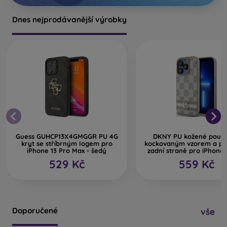
Dnes nejprodávanější výrobky
Guess GUHCP13X4GMGGR PU 4G
DKNY PU kožené pouzd
kryt se stříbrným logem pro
kockovaným vzorem a pr
iPhone 13 Pro Max - šedý
zadní straně pro iPhone 
béžové
529 Kč
559 Kč
Doporučené
vše