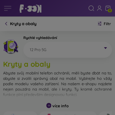
0
Kryty a obaly
Filtr
Rychlé vyhledávání
12 Pro 5G
Kryty a obaly
Abyste svůj mobilní telefon ochránili, měli byste dbát na to,
abyste si zvolili správný obal na mobil. Vybírejte ho vždy
podle modelu vašeho zařízení. Na našem e-shopu najdete
nejen pouzdra na mobil, ale i kryty. Ty kromě ochranné
funkce plní především designovou funkci.
Kryt na mobil můžeme také nazvat zadní kryt. Je určen na
více info
ochranu zadní části telefonu. Jednotlivé kryty na mobil se
liší hlavně tloušťkou a použitým materiálem na jejich