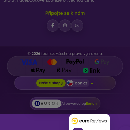
Statut Facebookové soutěže o „věcnou cenu“
Připojte se k nám
©
2026
foon.cz. Všechna práva vyhrazena.
Foon.cz
Naše e-shopy
AI powered by
Eurion