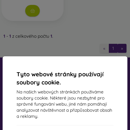
čemuž si můžete vybrat pevnější zadní kryt nebo knížkové
pouzdro, které sklo nevytlačí.
Ochranné sklo na mobil 3D
– jedná se o celoplošné sklo,
které pokrývá celý displej od okraje k okraji. Výhodou je
ochrana celého displeje včetně jeho hran. Je však potřeba
1
-
1
z celkového počtu
1
.
zvolit vhodný obal na mobil – silnější kryty nebo pouzdra by
mohly toto sklo vytlačit. Proto se doporučuje používat spíše
«
1
»
0,3mm tenký zadní kryt, který je s tímto typem skla
kompatibilní.
Ochranné sklo 4D, 5D a 6D
– nejnovější modely
Tyto webové stránky používají
ochranných skel. Jsou rovněž celoplošné jako 3D skla, ale
poskytují ještě větší ochranu. Jsou odolnější proti
soubory cookie.
poškrábání a lépe absorbují nárazy.
Na našich webových stránkách používáme
mobil online, s.r.o.
Privacy ochranné sklo
– tento typ skla má speciální vrstvu,
soubory cookie. Některé jsou nezbytné pro
IČ:
44547722
která zajišťuje, že displej je z určitého úhlu neviditelný.
správné fungování webu, jiné nám pomáhají
DIČ:
SK2022734318
Chrání tak vaše soukromí.
analyzovat návštěvnost a přizpůsobovat obsah
a reklamy.
Anti-Blue ochranné sklo
– obsahuje speciální filtr, který
snižuje množství modrého světla vyzařovaného z displeje a
Kontakt