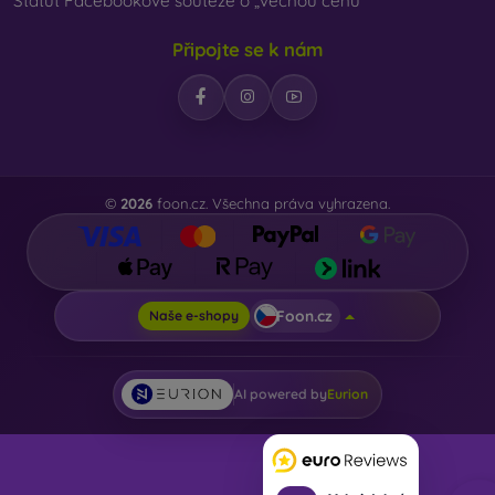
Statut Facebookové soutěže o „věcnou cenu“
Připojte se k nám
©
2026
foon.cz. Všechna práva vyhrazena.
Foon.cz
Naše e-shopy
AI powered by
Eurion