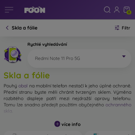
0
Skla a fólie
Filtr
Rychlé vyhledávání
Redmi Note 11 Pro 5G
Skla a fólie
Pouhý
obal
na mobilní telefon nestačí k jeho úplné ochraně.
Přední stranu byste měli chránit tvrzeným sklem. Výměna
rozbitého displeje patří mezi nejdražší opravy telefonu.
Tomu lze snadno předejít použitím obyčejného
ochranného
skla
.
Nerozbitné sklo na mobil sice neexistuje, ale při pádu
více info
zůstane displej ve většině případů nepoškozený. Výběr
tvrzeného skla byste však neměli podceňovat. Čím