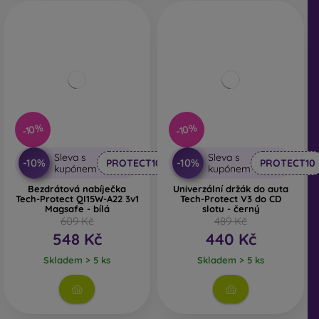
-10%
-10%
Sleva s
Sleva s
-10%
-10%
PROTECT10
PROTECT10
kupónem
kupónem
Bezdrátová nabíječka
Univerzální držák do auta
Tech-Protect QI15W-A22 3v1
Tech-Protect V3 do CD
Magsafe - bílá
slotu - černý
609 Kč
489 Kč
548 Kč
440 Kč
Skladem > 5 ks
Skladem > 5 ks