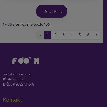
30
dalších...
1
-
30
z celkového počtu
156
.
2
3
4
5
6
»
«
1
mobil online, s.r.o.
IČ:
44547722
DIČ:
SK2022734318
Kontakt