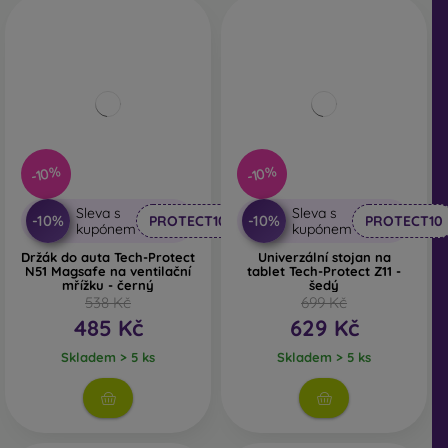
-10%
-10%
Sleva s
Sleva s
-10%
-10%
PROTECT10
PROTECT10
kupónem
kupónem
Držák do auta Tech-Protect
Univerzální stojan na
N51 Magsafe na ventilační
tablet Tech-Protect Z11 -
mřížku - černý
šedý
538 Kč
699 Kč
485 Kč
629 Kč
Skladem > 5 ks
Skladem > 5 ks