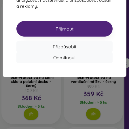
analyzovat návštěvnost a přizpůsobovat obsah
a reklamy.
Přijmout
Přizpůsobit
-10%
-10%
Odmítnout
Sleva s
Sleva s
-10%
-10%
PROTECT10
PROTECT10
kupónem
kupónem
Univerzální držák do auta
Univerzální držák do auta
Tech-Protect V3 na čelní
Tech-Protect V3 na
sklo a palubní desku -
ventilační mřížku - černý
černý
399 Kč
409 Kč
359 Kč
368 Kč
Skladem > 5 ks
Skladem > 5 ks