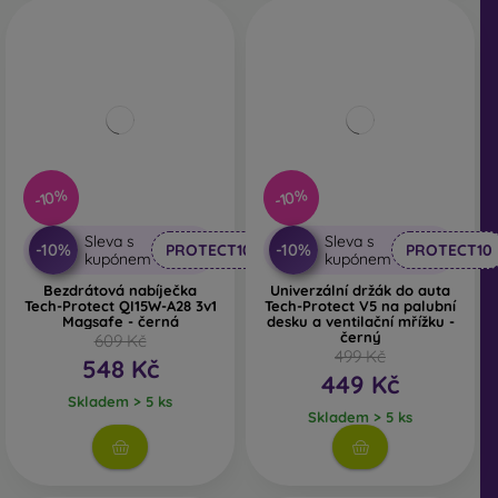
-10%
-10%
Sleva s
Sleva s
-10%
-10%
PROTECT10
PROTECT10
kupónem
kupónem
Bezdrátová nabíječka
Univerzální držák do auta
Tech-Protect QI15W-A28 3v1
Tech-Protect V5 na palubní
Magsafe - černá
desku a ventilační mřížku -
černý
609 Kč
499 Kč
548 Kč
449 Kč
Skladem > 5 ks
Skladem > 5 ks