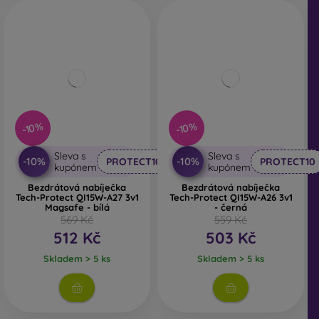
-10%
-10%
Sleva s
Sleva s
-10%
-10%
PROTECT10
PROTECT10
kupónem
kupónem
Bezdrátová nabíječka
Bezdrátová nabíječka
Tech-Protect QI15W-A27 3v1
Tech-Protect QI15W-A26 3v1
Magsafe - bílá
- černá
569 Kč
559 Kč
512 Kč
503 Kč
Skladem > 5 ks
Skladem > 5 ks