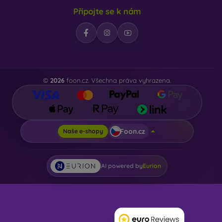
Připojte se k nám
©
2026
foon.cz. Všechna práva vyhrazena.
Foon.cz
Naše e-shopy
AI powered by
Eurion