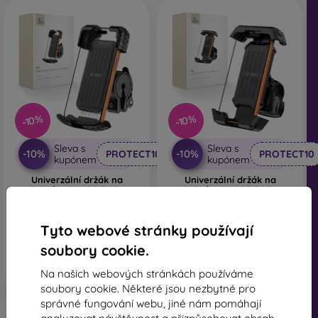
-10%
-10%
Sleva s
Sleva s
-10%
-10%
PROTECT10
PROTECT10
kupónem
kupónem
Univerzální držák na
Univerzální držák na
kolo/motocykl Tech-
kolo/motocykl Tech-
Protect V7 - černý
Protect V6 - černý
459 Kč
479 Kč
413 Kč
431 Kč
Tyto webové stránky používají
soubory cookie.
Skladem > 5 ks
Skladem > 5 ks
Na našich webových stránkách používáme
soubory cookie. Některé jsou nezbytné pro
správné fungování webu, jiné nám pomáhají