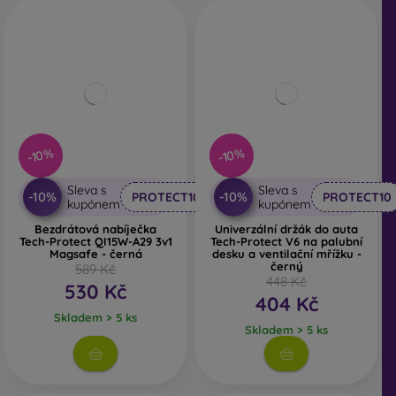
-10%
-10%
Sleva s
Sleva s
-10%
-10%
PROTECT10
PROTECT10
kupónem
kupónem
Bezdrátová nabíječka
Univerzální držák do auta
Tech-Protect QI15W-A29 3v1
Tech-Protect V6 na palubní
Magsafe - černá
desku a ventilační mřížku -
černý
589 Kč
448 Kč
530 Kč
404 Kč
Skladem > 5 ks
Skladem > 5 ks