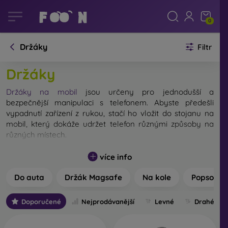
0
Držáky
Filtr
Držáky
Držáky na mobil
jsou určeny pro jednodušší a
bezpečnější manipulaci s telefonem. Abyste předešli
vypadnutí zařízení z rukou, stačí ho vložit do stojanu na
mobil, který dokáže udržet telefon různými způsoby na
různých místech.
Držáky na mobil
jsou většinou univerzální. Díky
více info
nastavitelným úchytům si je můžete přizpůsobit na svůj
konkrétní model telefonu. Rozlišujeme několik různých
Do auta
Držák Magsafe
Na kole
Popsocke
druhů držáků a stojanů na mobil. Konkrétně se jedná o
držáky na mobil do auta, držáky na mobil na kolo nebo
Doporučené
Nejprodávanější
Levné
Drahé
motorku, stolní držáky na mobil, popsockety nebo selfie
tyče. Každý z nich má své vlastní využití a výhody, pro