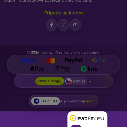
Statut Facebookové soutěže o „věcnou cenu“
Připojte se k nám
©
2026
foon.cz. Všechna práva vyhrazena.
Foon.cz
Naše e-shopy
AI powered by
Eurion