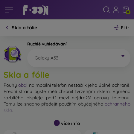
0
Skla a fólie
Filtr
Rychlé vyhledávání
Galaxy A53
Skla a fólie
Pouhý
obal
na mobilní telefon nestačí k jeho úplné ochraně.
Přední stranu byste měli chránit tvrzeným sklem. Výměna
rozbitého displeje patří mezi nejdražší opravy telefonu.
Tomu lze snadno předejít použitím obyčejného
ochranného
skla
.
Nerozbitné sklo na mobil sice neexistuje, ale při pádu
více info
zůstane displej ve většině případů nepoškozený. Výběr
tvrzeného skla byste však neměli podceňovat. Čím