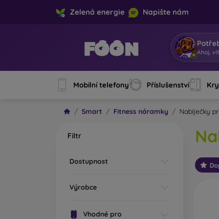
Zelená energie
Napište nám
Potře
Ahoj, ví
Mobilní telefony
Příslušenství
Kry
Smart
Fitness náramky
Nabíječky p
Na
Filtr
Dostupnost
Do
Výrobce
Vhodné pro