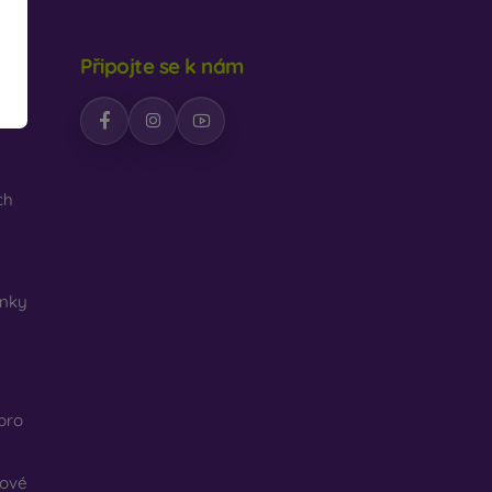
Připojte se k nám
ch
nky
pro
kové