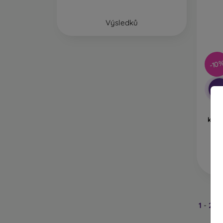
Výsledků
-10
-1
Tac
kabe
3/3
Pr
1
-
2
z 