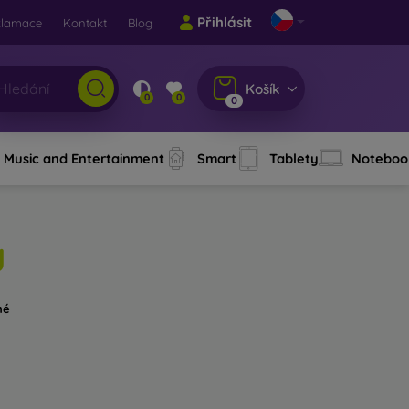
Přihlásit
klamace
Kontakt
Blog
Košík
0
0
0
Music and Entertainment
Smart
Tablety
Noteboo
y
né