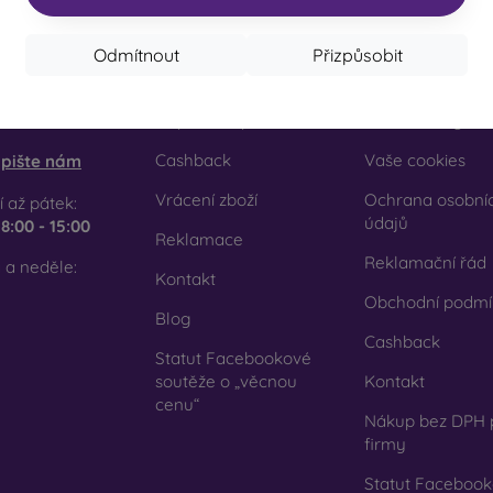
Odmítnout
Přizpůsobit
akt
Nakupování
Informace
obilonline.sk
Doprava a platba
Naše značky
Cashback
Vaše cookies
pište nám
Vrácení zboží
Ochrana osobní
 až pátek:
údajů
e
8:00 - 15:00
Reklamace
Reklamační řád
 a neděle:
Kontakt
Obchodní podmí
Blog
Cashback
Statut Facebookové
soutěže o „věcnou
Kontakt
cenu“
Nákup bez DPH 
firmy
Statut Faceboo