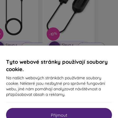
%
-10%
Sleva s
Sleva s
0%
-10%
PROTECT10
PROTECT10
kupónem
kupónem
tical USB nabíjecí
Tactical USB nabíjecí
Tyto webové stránky používají soubory
l pro Huawei Honor
kabel pro Xiaomi Mi Band
 Pro/Band2/Band2
4
cookie.
o/Honor Band 4/5
239 Kč
239 Kč
215 Kč
Na našich webových stránkách používáme soubory
215 Kč
cookie. Některé jsou nezbytné pro správné fungování
Skladem > 5 ks
webu, jiné nám pomáhají analyzovat návštěvnost a
Skladem > 5 ks
přizpůsobovat obsah a reklamy.
celkového počtu
2
.
Přijmout