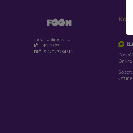
Kont
info@m
mobil online, s.r.o.
Na
IČ:
44547722
DIČ:
SK2022734318
Pondělí
Onlin
Sobota
Offline