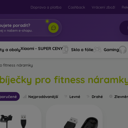
Doprava a platba
Cashback
Vrácení zboží
Re
bujete poradit?
tej v
|
Xiaomi - SUPER CENY
ty a obaly
Skla a fólie
Gaming
ro fitness náramky
bíječky pro fitness náramk
poručené
Nejprodávanější
Levné
Drahé
Zlevně