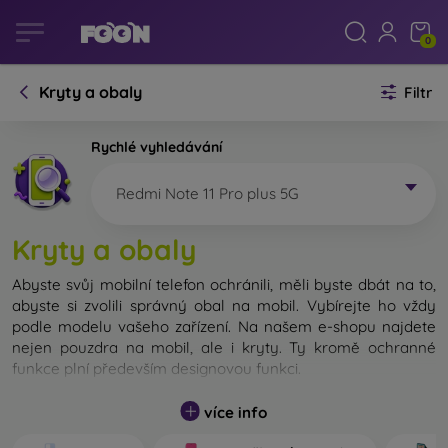
0
Kryty a obaly
Filtr
Rychlé vyhledávání
Redmi Note 11 Pro plus 5G
Kryty a obaly
Abyste svůj mobilní telefon ochránili, měli byste dbát na to,
abyste si zvolili správný obal na mobil. Vybírejte ho vždy
podle modelu vašeho zařízení. Na našem e-shopu najdete
nejen pouzdra na mobil, ale i kryty. Ty kromě ochranné
funkce plní především designovou funkci.
Kryt na mobil můžeme také nazvat zadní kryt. Je určen na
více info
ochranu zadní části telefonu. Jednotlivé kryty na mobil se
liší hlavně tloušťkou a použitým materiálem na jejich