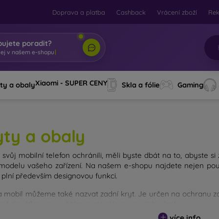
Doprava a platba
Cashback
Vrácení zboží
Re
bujete poradit?
Xiaomi - SUPER CENY
ty a obaly
Skla a fólie
Gaming
yty a obaly
svůj mobilní telefon ochránili, měli byste dbát na to, abyste si
modelu vašeho zařízení. Na našem e-shopu najdete nejen pouz
 plní především designovou funkci.
a mobil můžeme také nazvat zadní kryt. Je určen na ochranu zad
avně tloušťkou a použitým materiálem na jejich výrobu.
více info