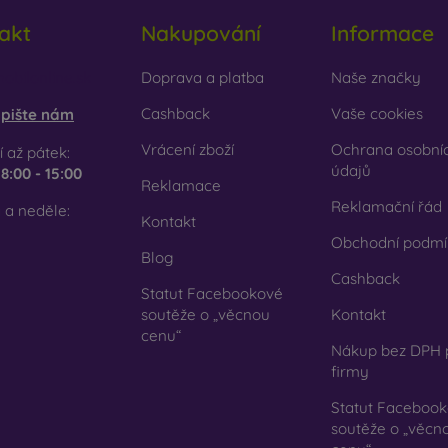
cyklovaný materiál
– kompostovatelné obaly na mobil jsou v
akt
Nakupování
Informace
írodě mohou 100 % rozložit. Důraz na životní prostředí je dnes ve
em e-shopu FOON najdete desítky zajímavých krytů na mobil vy
obilonline.sk
Doprava a platba
Naše značky
 svůj.
Cashback
Vaše cookies
pište nám
Vrácení zboží
Ochrana osobní
 až pátek:
údajů
e
8:00 - 15:00
Reklamace
Reklamační řád
 a neděle:
Kontakt
Obchodní podmí
Blog
Cashback
Statut Facebookové
soutěže o „věcnou
Kontakt
cenu“
Nákup bez DPH 
firmy
Statut Faceboo
soutěže o „věcn