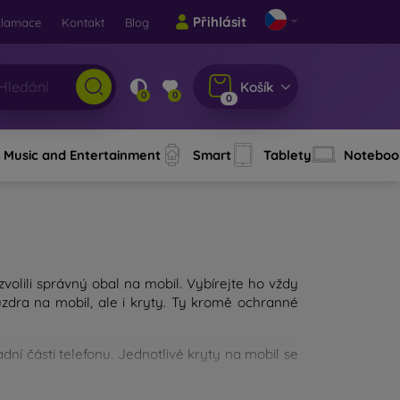
Přihlásit
klamace
Kontakt
Blog
Košík
0
0
0
Music and Entertainment
Smart
Tablety
Noteboo
 zvolili správný obal na mobil. Vybírejte ho vždy
dra na mobil, ale i kryty. Ty kromě ochranné
ní části telefonu. Jednotlivé kryty na mobil se