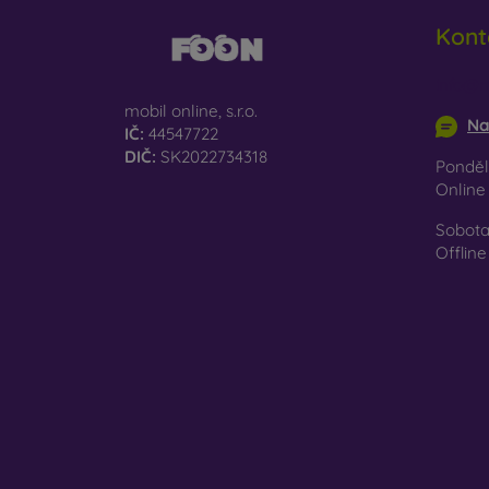
Re
Kont
př
Na naš
info@m
jen ten
mobil online, s.r.o.
Na
IČ:
44547722
DIČ:
SK2022734318
Pondělí
Onlin
Sobota
Offline