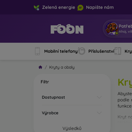
Zelená energie
Napište nám
Potře
J
|
Mobilní telefony
Příslušenství
Kry
Kryty a obaly
Kr
Filtr
Abyste 
Dostupnost
podle 
funkce
Výrobce
Kryt n
liší hl
Výsledků