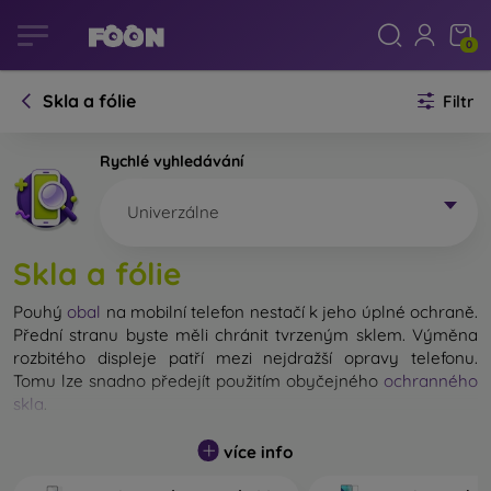
0
Skla a fólie
Filtr
Rychlé vyhledávání
Univerzálne
Skla a fólie
Pouhý
obal
na mobilní telefon nestačí k jeho úplné ochraně.
Přední stranu byste měli chránit tvrzeným sklem. Výměna
rozbitého displeje patří mezi nejdražší opravy telefonu.
Tomu lze snadno předejít použitím obyčejného
ochranného
skla
.
Nerozbitné sklo na mobil sice neexistuje, ale při pádu
více info
zůstane displej ve většině případů nepoškozený. Výběr
tvrzeného skla byste však neměli podceňovat. Čím