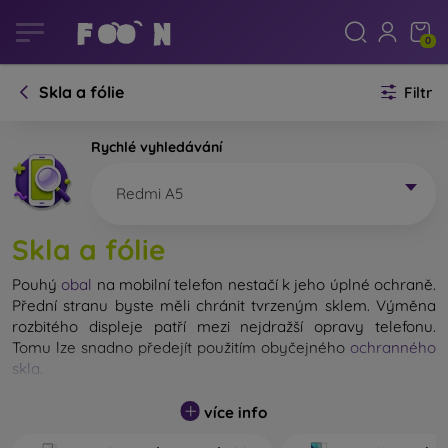
0
Skla a fólie
Filtr
Rychlé vyhledávání
Redmi A5
Skla a fólie
Pouhý
obal
na mobilní telefon nestačí k jeho úplné ochraně.
Přední stranu byste měli chránit tvrzeným sklem. Výměna
rozbitého displeje patří mezi nejdražší opravy telefonu.
Tomu lze snadno předejít použitím obyčejného
ochranného
skla
.
Nerozbitné sklo na mobil sice neexistuje, ale při pádu
více info
zůstane displej ve většině případů nepoškozený. Výběr
tvrzeného skla byste však neměli podceňovat. Čím