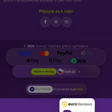
Statut Facebookové soutěže o „věcnou cenu“
Připojte se k nám
©
2026
foon.cz. Všechna práva vyhrazena.
Foon.cz
Naše e-shopy
AI powered by
Eurion