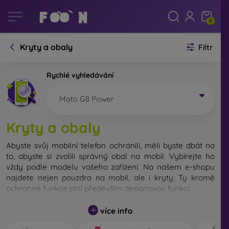
0
Kryty a obaly
Filtr
Rychlé vyhledávání
Moto G8 Power
Kryty a obaly
Abyste svůj mobilní telefon ochránili, měli byste dbát na
to, abyste si zvolili správný obal na mobil. Vybírejte ho
vždy podle modelu vašeho zařízení. Na našem e-shopu
najdete nejen pouzdra na mobil, ale i kryty. Ty kromě
ochranné funkce plní především designovou funkci.
Kryt na mobil můžeme také nazvat zadní kryt. Je určen
více info
na ochranu zadní části telefonu. Jednotlivé kryty na mobil
se liší hlavně tloušťkou a použitým materiálem na jejich