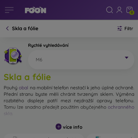
0
Skla a fólie
Filtr
Rychlé vyhledávání
M6
Skla a fólie
Pouhý
obal
na mobilní telefon nestačí k jeho úplné ochraně.
Přední stranu byste měli chránit tvrzeným sklem. Výměna
rozbitého displeje patří mezi nejdražší opravy telefonu.
Tomu lze snadno předejít použitím obyčejného
ochranného
skla
.
Nerozbitné sklo na mobil sice neexistuje, ale při pádu
více info
zůstane displej ve většině případů nepoškozený. Výběr
tvrzeného skla byste však neměli podceňovat. Čím