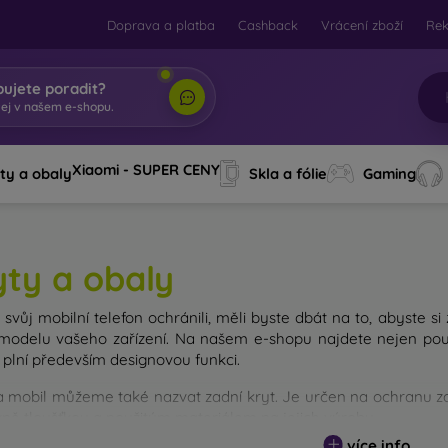
Doprava a platba
Cashback
Vrácení zboží
Re
bujete poradit?
Xiaomi - SUPER CENY
ty a obaly
Skla a fólie
Gaming
yty a obaly
svůj mobilní telefon ochránili, měli byste dbát na to, abyste si
modelu vašeho zařízení. Na našem e-shopu najdete nejen pouz
 plní především designovou funkci.
a mobil můžeme také nazvat zadní kryt. Je určen na ochranu zad
avně tloušťkou a použitým materiálem na jejich výrobu.
více info