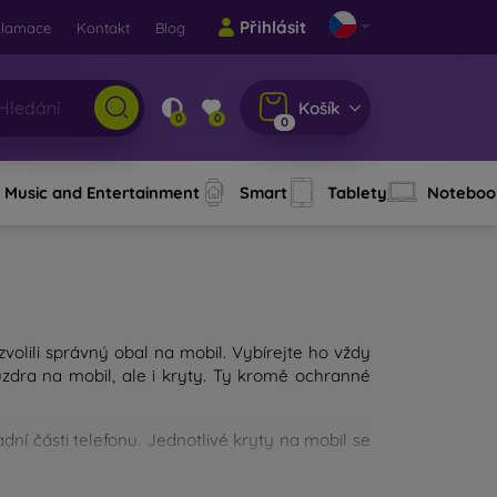
Přihlásit
klamace
Kontakt
Blog
Košík
0
0
0
Music and Entertainment
Smart
Tablety
Noteboo
 zvolili správný obal na mobil. Vybírejte ho vždy
dra na mobil, ale i kryty. Ty kromě ochranné
ní části telefonu. Jednotlivé kryty na mobil se