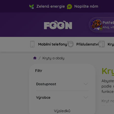
Zelená energie
Napište nám
Potře
A
|
Mobilní telefony
Příslušenství
Kry
Kryty a obaly
Kr
Filtr
Abyste 
Dostupnost
podle 
funkce
Výrobce
Kryt n
liší hl
Výsledků