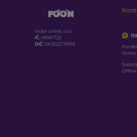
Re
Kont
př
Na naš
info@m
jen ten
mobil online, s.r.o.
Na
IČ:
44547722
DIČ:
SK2022734318
Pondělí
Onlin
Sobota
Offline