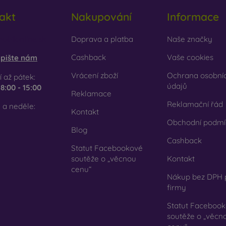
cyklovaný materiál
– kompostovatelné obaly na mobil jsou v
akt
Nakupování
Informace
írodě mohou 100 % rozložit. Důraz na životní prostředí je dnes ve
em e-shopu FOON najdete desítky zajímavých krytů na mobil vy
obilonline.sk
Doprava a platba
Naše značky
 svůj.
Cashback
Vaše cookies
pište nám
Vrácení zboží
Ochrana osobní
 až pátek:
údajů
e
8:00 - 15:00
Reklamace
Reklamační řád
 a neděle:
Kontakt
Obchodní podmí
Blog
Cashback
Statut Facebookové
soutěže o „věcnou
Kontakt
cenu“
Nákup bez DPH 
firmy
Statut Faceboo
soutěže o „věcn