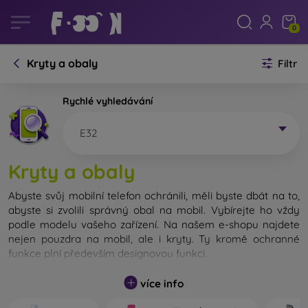
0
Kryty a obaly
Filtr
Rychlé vyhledávání
E32
Kryty a obaly
Abyste svůj mobilní telefon ochránili, měli byste dbát na to,
abyste si zvolili správný obal na mobil. Vybírejte ho vždy
podle modelu vašeho zařízení. Na našem e-shopu najdete
nejen pouzdra na mobil, ale i kryty. Ty kromě ochranné
funkce plní především designovou funkci.
Kryt na mobil můžeme také nazvat zadní kryt. Je určen na
více info
ochranu zadní části telefonu. Jednotlivé kryty na mobil se
liší hlavně tloušťkou a použitým materiálem na jejich