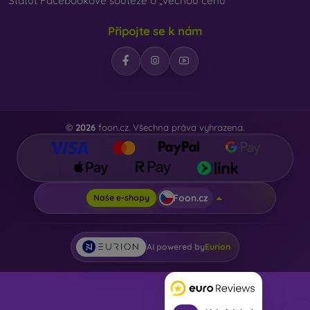
Statut Facebookové soutěže o „věcnou cenu“
Připojte se k nám
©
2026
foon.cz. Všechna práva vyhrazena.
Foon.cz
Naše e-shopy
AI powered by
Eurion