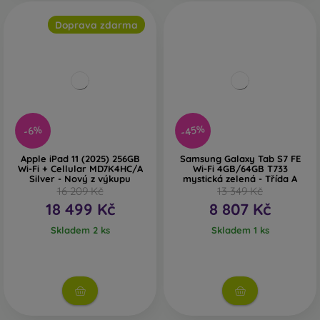
Doprava zdarma
-45%
-6%
Apple iPad 11 (2025) 256GB
Samsung Galaxy Tab S7 FE
Wi-Fi + Cellular MD7K4HC/A
Wi-Fi 4GB/64GB T733
Silver - Nový z výkupu
mystická zelená - Třída A
16 209 Kč
13 349 Kč
18 499 Kč
8 807 Kč
Skladem 2 ks
Skladem 1 ks