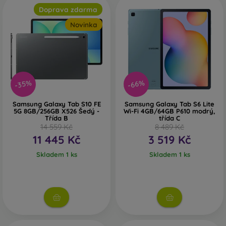
Doprava zdarma
Novinka
-35%
-66%
Samsung Galaxy Tab S10 FE
Samsung Galaxy Tab S6 Lite
5G 8GB/256GB X526 Šedý -
Wi-Fi 4GB/64GB P610 modrý,
Třída B
třída C
14 559 Kč
8 489 Kč
11 445 Kč
3 519 Kč
Skladem 1 ks
Skladem 1 ks