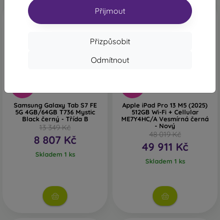
Přijmout
Doprava zdarma
Přizpůsobit
Odmítnout
-45%
-14%
Samsung Galaxy Tab S7 FE
Apple iPad Pro 13 M5 (2025)
5G 4GB/64GB T736 Mystic
512GB Wi-Fi + Cellular
Black černý - Třída B
ME7Y4HC/A Vesmírná černá
- Nový
13 349 Kč
48 019 Kč
8 807 Kč
49 911 Kč
Skladem 1 ks
Skladem 1 ks