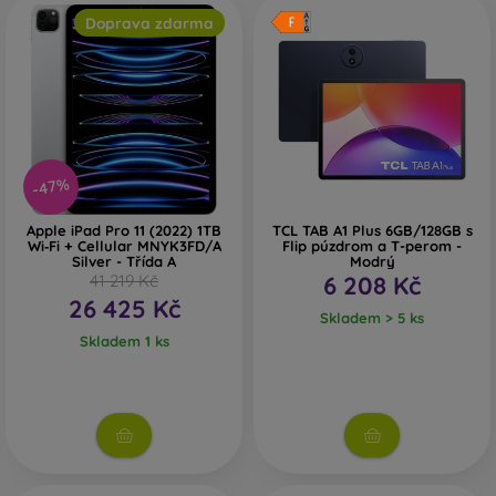
Doprava zdarma
-47%
Apple iPad Pro 11 (2022) 1TB
TCL TAB A1 Plus 6GB/128GB s
Wi‑Fi + Cellular MNYK3FD/A
Flip púzdrom a T-perom -
Silver - Třída A
Modrý
41 219 Kč
6 208 Kč
26 425 Kč
Skladem > 5 ks
Skladem 1 ks