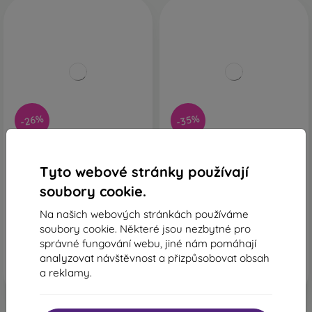
-26%
-35%
Lenovo Idea Tab 11 5G
Lenovo Tab M10 5G
8GB/256GB (ZAFM0053CZ)
6GB/128GB ZACT0036CZ
Luna Grey šedý - Třída A
Abyss Blue Modrý - Třída B
Tyto webové stránky používají
6 089 Kč
5 579 Kč
soubory cookie.
5 431 Kč
4 403 Kč
Na našich webových stránkách používáme
Skladem 2 ks
Skladem 1 ks
soubory cookie. Některé jsou nezbytné pro
správné fungování webu, jiné nám pomáhají
analyzovat návštěvnost a přizpůsobovat obsah
a reklamy.