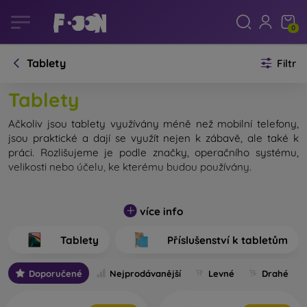
0
Tablety
Filtr
Tablety
Ačkoliv jsou tablety využívány méně než mobilní telefony,
jsou praktické a dají se využít nejen k zábavě, ale také k
práci. Rozlišujeme je podle značky, operačního systému,
velikosti nebo účelu, ke kterému budou používány.
více info
Podle operačního systému
Tablety
Příslušenství k tabletům
rozlišujeme 3 typy tabletů:
Doporučené
Nejprodávanější
Levné
Drahé