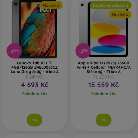
V naší nabídce naleznete mnoho různých modelů a značek
Novinka
Doprava zdarma
tabletů. Stačí si vybrat podle toho, které parametry jsou pro
Novinka
vás nejdůležitější. Pokud byste s výběrem tabletu
potřebovali poradit, neváhejte se na nás obrátit.
-26%
-21%
Lenovo Tab 10 LTE
Apple iPad 11 (2025) 256GB
4GB/128GB ZAEL0083CZ
Wi-Fi + Cellular MD7K4HC/A
Luna Grey šedý - třída A
Stříbrný - Třída A
5 249 Kč
16 209 Kč
4 693 Kč
15 559 Kč
Skladem 1 ks
Skladem 1 ks