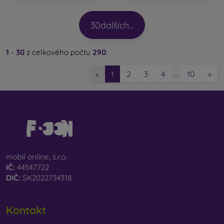
30
dalších...
1
-
30
z celkového počtu
290
.
2
3
4
10
»
«
1
…
mobil online, s.r.o.
IČ:
44547722
DIČ:
SK2022734318
Kontakt