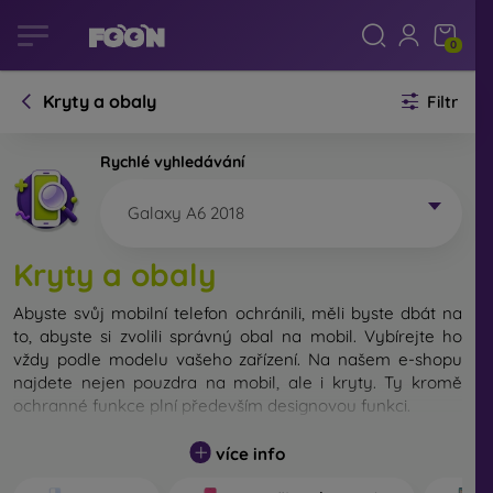
0
Kryty a obaly
Filtr
Rychlé vyhledávání
Galaxy A6 2018
Kryty a obaly
Abyste svůj mobilní telefon ochránili, měli byste dbát na
to, abyste si zvolili správný obal na mobil. Vybírejte ho
vždy podle modelu vašeho zařízení. Na našem e-shopu
najdete nejen pouzdra na mobil, ale i kryty. Ty kromě
ochranné funkce plní především designovou funkci.
Kryt na mobil můžeme také nazvat zadní kryt. Je určen
více info
na ochranu zadní části telefonu. Jednotlivé kryty na mobil
se liší hlavně tloušťkou a použitým materiálem na jejich