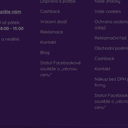
obilonline.sk
Doprava a platba
Naše značky
se rozhodnete pro fólii nebo jakýkoli typ ochranného skla, v
Cashback
Vaše cookies
pište nám
honu. V našem e-shopu FOON najdete širokou nabídku různých fól
Vrácení zboží
Ochrana osobní
 až pátek:
údajů
e
8:00 - 15:00
Reklamace
Reklamační řád
 a neděle:
Kontakt
Obchodní podmí
Blog
Cashback
Statut Facebookové
soutěže o „věcnou
Kontakt
cenu“
Nákup bez DPH 
firmy
Statut Faceboo
soutěže o „věcn
cenu“