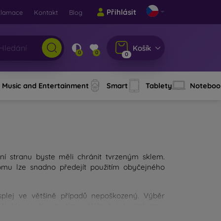
Přihlásit
klamace
Kontakt
Blog
Košík
0
0
0
Music and Entertainment
Smart
Tablety
Noteboo
ní stranu byste měli chránit tvrzeným sklem.
Tomu lze snadno předejít použitím obyčejného
isplej ve většině případů nepoškozený. Výběr
í sklo si vyberete, tím vyšší bude jeho ochrana.
 výběru měli zaměřit?