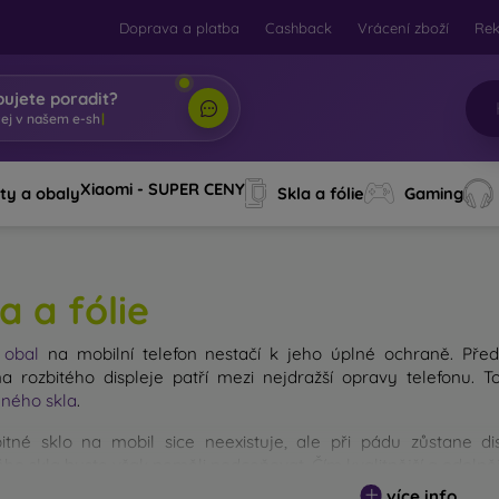
Doprava a platba
Cashback
Vrácení zboží
Re
bujete poradit?
Xiaomi - SUPER CENY
ty a obaly
Skla a fólie
Gaming
a a fólie
ý
obal
na mobilní telefon nestačí k jeho úplné ochraně. Před
 rozbitého displeje patří mezi nejdražší opravy telefonu. 
ného skla
.
itné sklo na mobil sice neexistuje, ale při pádu zůstane d
ho skla byste však neměli podceňovat. Čím kvalitnější a odolnějš
 existuje více druhů tvrzených skel na mobil. Na co byste se při
více info