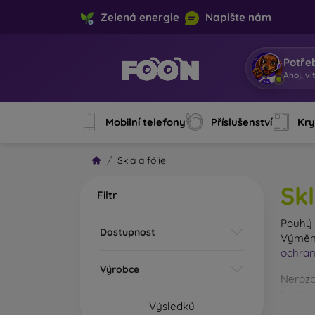
Zelená energie
Napište nám
Potře
Js
|
Mobilní telefony
Příslušenství
Kry
Skla a fólie
Skl
Filtr
Pouh
Dostupnost
Výměna
ochran
Výrobce
Nerozb
tvrzené
Výsledků
Na trhu