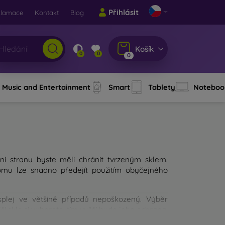
Přihlásit
klamace
Kontakt
Blog
Košík
0
0
0
Music and Entertainment
Smart
Tablety
Noteboo
ní stranu byste měli chránit tvrzeným sklem.
Tomu lze snadno předejít použitím obyčejného
isplej ve většině případů nepoškozený. Výběr
í sklo si vyberete, tím vyšší bude jeho ochrana.
 výběru měli zaměřit?