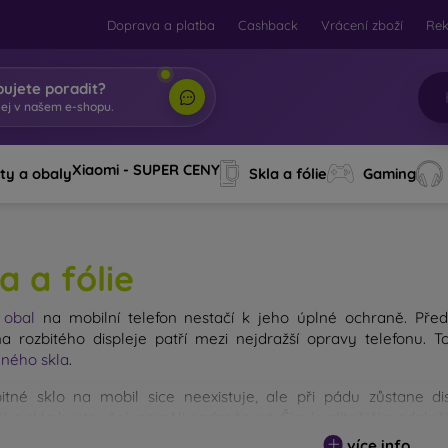
Doprava a platba
Cashback
Vrácení zboží
Re
bujete poradit?
Xiaomi - SUPER CENY
ty a obaly
Skla a fólie
Gaming
a a fólie
ý
obal
na mobilní telefon nestačí k jeho úplné ochraně. Před
 rozbitého displeje patří mezi nejdražší opravy telefonu. 
ného skla
.
itné sklo na mobil sice neexistuje, ale při pádu zůstane d
ho skla byste však neměli podceňovat. Čím kvalitnější a odolnějš
 existuje více druhů tvrzených skel na mobil. Na co byste se při
více info