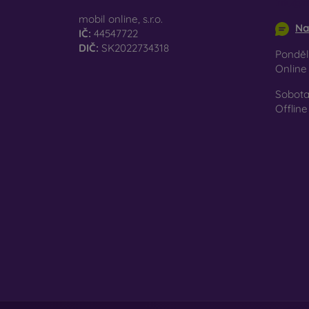
info@m
Ať už 
mobil online, s.r.o.
Na
smartp
IČ:
44547722
DIČ:
SK2022734318
Pondělí
Onlin
Sobota
Offline