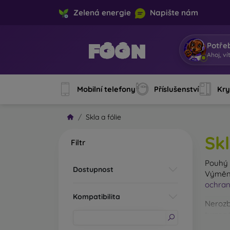
Zelená energie
Napište nám
Potře
|
Mobilní telefony
Příslušenství
Kry
Skla a fólie
Skl
Filtr
Pouh
Dostupnost
Výměna
ochran
Kompatibilita
Nerozb
tvrzené
Na trhu