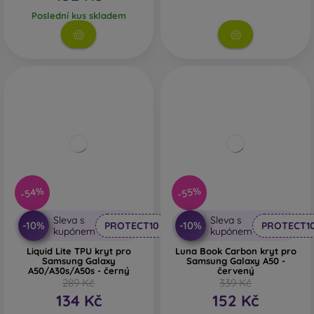
Poslední kus skladem
-54%
-55%
Sleva s
Sleva s
-10%
-10%
PROTECT10
PROTECT1
kupónem
kupónem
Liquid Lite TPU kryt pro
Luna Book Carbon kryt pro
Samsung Galaxy
Samsung Galaxy A50 -
A50/A30s/A50s - černý
červený
289 Kč
339 Kč
134 Kč
152 Kč