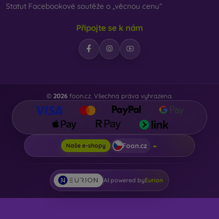
Statut Facebookové soutěže o „věcnou cenu“
Připojte se k nám
©
2026
foon.cz. Všechna práva vyhrazena.
Foon.cz
Naše e-shopy
AI powered by
Eurion