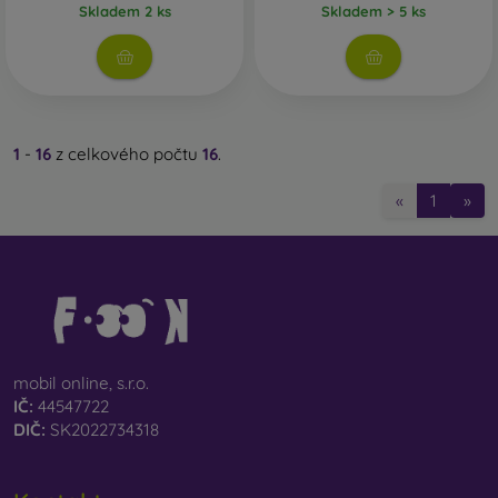
Skladem 2 ks
Skladem > 5 ks
1
-
16
z celkového počtu
16
.
«
1
»
mobil online, s.r.o.
IČ:
44547722
DIČ:
SK2022734318