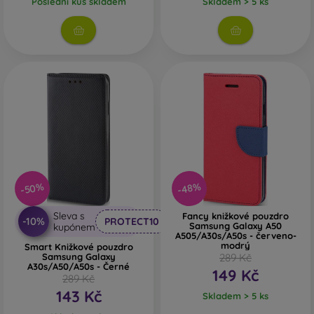
Poslední kus skladem
Skladem > 5 ks
-50%
-48%
Sleva s
Fancy knižkové pouzdro
-10%
PROTECT10
Samsung Galaxy A50
kupónem
A505/A30s/A50s - červeno-
modrý
Smart Knižkové pouzdro
Samsung Galaxy
289 Kč
A30s/A50/A50s - Černé
149 Kč
289 Kč
143 Kč
Skladem > 5 ks