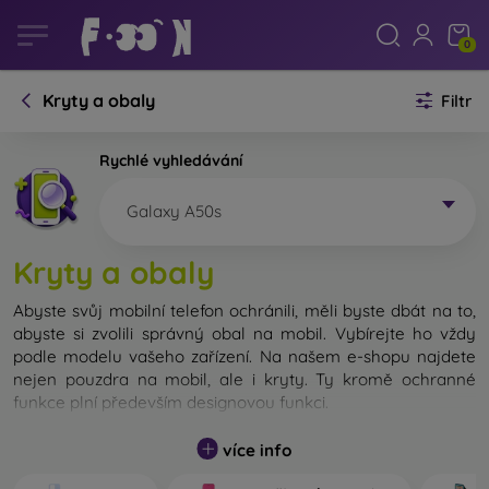
0
Kryty a obaly
Filtr
Rychlé vyhledávání
Galaxy A50s
Kryty a obaly
Abyste svůj mobilní telefon ochránili, měli byste dbát na to,
abyste si zvolili správný obal na mobil. Vybírejte ho vždy
podle modelu vašeho zařízení. Na našem e-shopu najdete
nejen pouzdra na mobil, ale i kryty. Ty kromě ochranné
funkce plní především designovou funkci.
Kryt na mobil můžeme také nazvat zadní kryt. Je určen na
více info
ochranu zadní části telefonu. Jednotlivé kryty na mobil se
liší hlavně tloušťkou a použitým materiálem na jejich