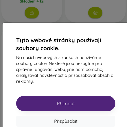
Skladem 4 ks
Tyto webové stránky používají
soubory cookie.
Na našich webových stránkách používáme
soubory cookie. Některé jsou nezbytné pro
správné fungování webu, jiné nám pomáhají
analyzovat návštěvnost a přizpůsobovat obsah a
-48%
-49%
reklamy.
Fancy Knížkové pouzdro pro
Smart Soft knižkové
Samsung Galaxy A50
pouzdro Samsung Galaxy
A505/A30s/A50s - Modro-
A50/A50s/A30s - tmavě
Limetková
modrý
Přijmout
289 Kč
309 Kč
149 Kč
158 Kč
Skladem 4 ks
Poslední kus skladem
Přizpůsobit