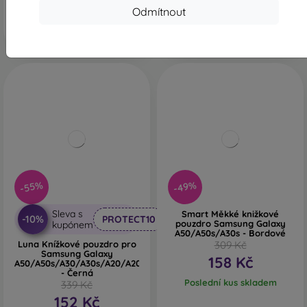
Odmítnout
-55%
-49%
Sleva s
Smart Měkké knižkové
-10%
PROTECT10
pouzdro Samsung Galaxy
kupónem
A50/A50s/A30s - Bordové
Luna Knížkové pouzdro pro
309 Kč
Samsung Galaxy
158 Kč
A50/A50s/A30/A30s/A20/A20s
- Černá
Poslední kus skladem
339 Kč
152 Kč