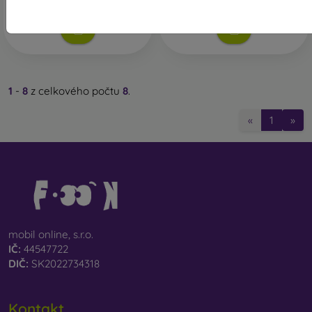
Skladem 3 ks
1
-
8
z celkového počtu
8
.
«
1
»
mobil online, s.r.o.
IČ:
44547722
DIČ:
SK2022734318
Kontakt