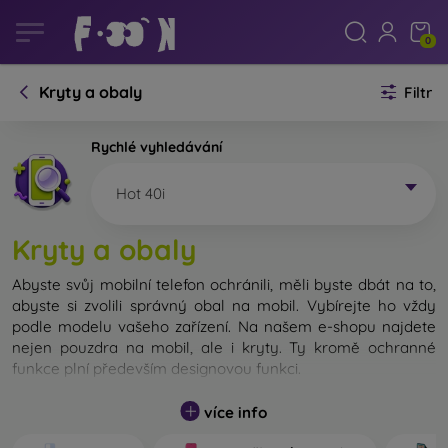
0
Kryty a obaly
Filtr
Rychlé vyhledávání
Hot 40i
Kryty a obaly
Abyste svůj mobilní telefon ochránili, měli byste dbát na to,
abyste si zvolili správný obal na mobil. Vybírejte ho vždy
podle modelu vašeho zařízení. Na našem e-shopu najdete
nejen pouzdra na mobil, ale i kryty. Ty kromě ochranné
funkce plní především designovou funkci.
Kryt na mobil můžeme také nazvat zadní kryt. Je určen na
více info
ochranu zadní části telefonu. Jednotlivé kryty na mobil se
liší hlavně tloušťkou a použitým materiálem na jejich