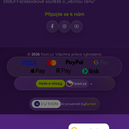
Statut Facebookové soutěže o „věcnou cenu“
Připojte se k nám
©
2026
foon.cz. Všechna práva vyhrazena.
Foon.cz
Naše e-shopy
AI powered by
Eurion