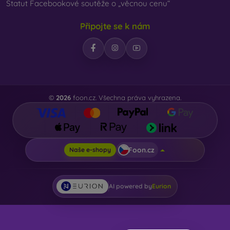
Statut Facebookové soutěže o „věcnou cenu“
Připojte se k nám
©
2026
foon.cz. Všechna práva vyhrazena.
Foon.cz
Naše e-shopy
AI powered by
Eurion