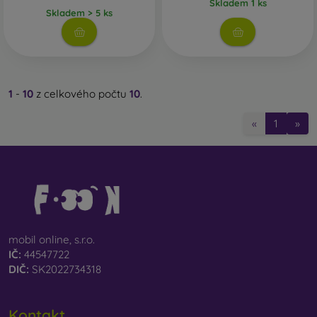
Skladem 1 ks
Skladem > 5 ks
1
-
10
z celkového počtu
10
.
«
1
»
mobil online, s.r.o.
IČ:
44547722
DIČ:
SK2022734318
Kontakt