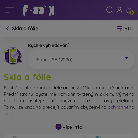
0
Skla a fólie
Filtr
Rychlé vyhledávání
iPhone SE (2020)
Skla a fólie
Pouhý
obal
na mobilní telefon nestačí k jeho úplné ochraně.
Přední stranu byste měli chránit tvrzeným sklem. Výměna
rozbitého displeje patří mezi nejdražší opravy telefonu.
Tomu lze snadno předejít použitím obyčejného
ochranného
skla
.
Nerozbitné sklo na mobil sice neexistuje, ale při pádu
více info
zůstane displej ve většině případů nepoškozený. Výběr
tvrzeného skla byste však neměli podceňovat. Čím