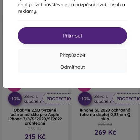
Skladem > 5 ks
analyzovat návštěvnost a přizpůsobovat obsah a
Skladem 1 ks
reklamy.
Přijmout
Přizpůsobit
Odmítnout
-10%
-10%
Sleva s
Sleva s
-10%
-10%
PROTECT10
PROTECT1
kupónem
kupónem
Obal:Me 2,5D tvrzené
iPhone SE 2020 ochranná
ochranné sklo pro Apple
fólie na displej 0,33mm Q
iPhone 7/8/SE2020/SE2022
sklo
průhledné
299 Kč
239 Kč
269 Kč
215 Kč