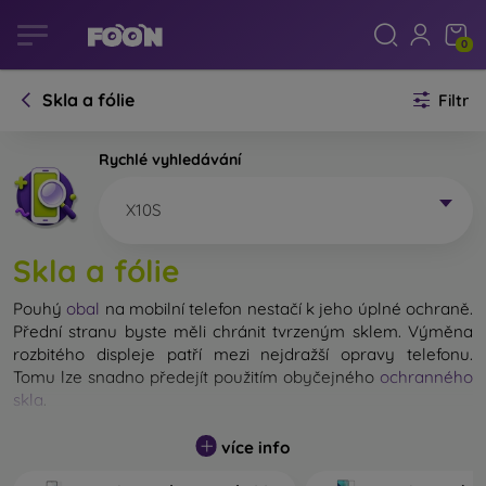
0
Skla a fólie
Filtr
Rychlé vyhledávání
X10S
Skla a fólie
Pouhý
obal
na mobilní telefon nestačí k jeho úplné ochraně.
Přední stranu byste měli chránit tvrzeným sklem. Výměna
rozbitého displeje patří mezi nejdražší opravy telefonu.
Tomu lze snadno předejít použitím obyčejného
ochranného
skla
.
Nerozbitné sklo na mobil sice neexistuje, ale při pádu
více info
zůstane displej ve většině případů nepoškozený. Výběr
tvrzeného skla byste však neměli podceňovat. Čím