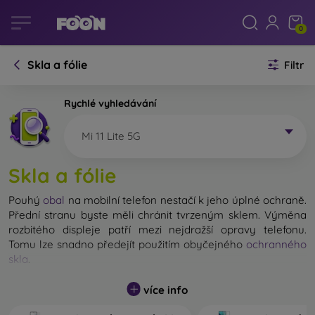
0
Skla a fólie
Filtr
Rychlé vyhledávání
Mi 11 Lite 5G
Skla a fólie
Pouhý
obal
na mobilní telefon nestačí k jeho úplné ochraně.
Přední stranu byste měli chránit tvrzeným sklem. Výměna
rozbitého displeje patří mezi nejdražší opravy telefonu.
Tomu lze snadno předejít použitím obyčejného
ochranného
skla
.
Nerozbitné sklo na mobil sice neexistuje, ale při pádu
více info
zůstane displej ve většině případů nepoškozený. Výběr
tvrzeného skla byste však neměli podceňovat. Čím