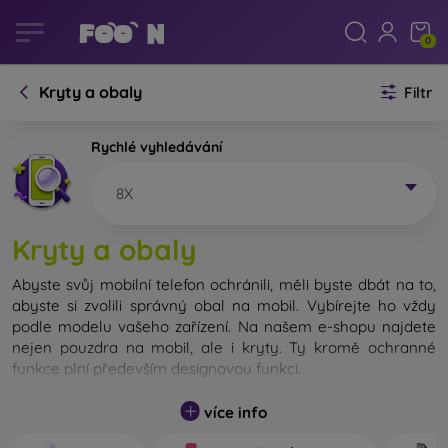
0
Kryty a obaly
Filtr
Rychlé vyhledávání
8X
Kryty a obaly
Abyste svůj mobilní telefon ochránili, měli byste dbát na to,
abyste si zvolili správný obal na mobil. Vybírejte ho vždy
podle modelu vašeho zařízení. Na našem e-shopu najdete
nejen pouzdra na mobil, ale i kryty. Ty kromě ochranné
funkce plní především designovou funkci.
Kryt na mobil můžeme také nazvat zadní kryt. Je určen na
více info
ochranu zadní části telefonu. Jednotlivé kryty na mobil se
liší hlavně tloušťkou a použitým materiálem na jejich