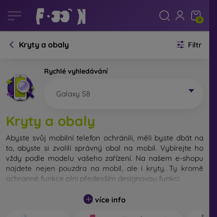
0
Kryty a obaly
Filtr
Rychlé vyhledávání
Galaxy S8
Kryty a obaly
Abyste svůj mobilní telefon ochránili, měli byste dbát na
to, abyste si zvolili správný obal na mobil. Vybírejte ho
vždy podle modelu vašeho zařízení. Na našem e-shopu
najdete nejen pouzdra na mobil, ale i kryty. Ty kromě
ochranné funkce plní především designovou funkci.
Kryt na mobil můžeme také nazvat zadní kryt. Je určen
více info
na ochranu zadní části telefonu. Jednotlivé kryty na mobil
se liší hlavně tloušťkou a použitým materiálem na jejich