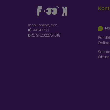
Re
Kont
př
Na naš
info@m
jen ten
mobil online, s.r.o.
Na
IČ:
44547722
DIČ:
SK2022734318
Pondělí
Onlin
Sobota
Offline