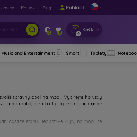
Přihlásit
klamace
Kontakt
Blog
Košík
0
0
0
Music and Entertainment
Smart
Tablety
Noteboo
 zvolili správný obal na mobil. Vybírejte ho vždy
dra na mobil, ale i kryty. Ty kromě ochranné
ní části telefonu. Jednotlivé kryty na mobil se