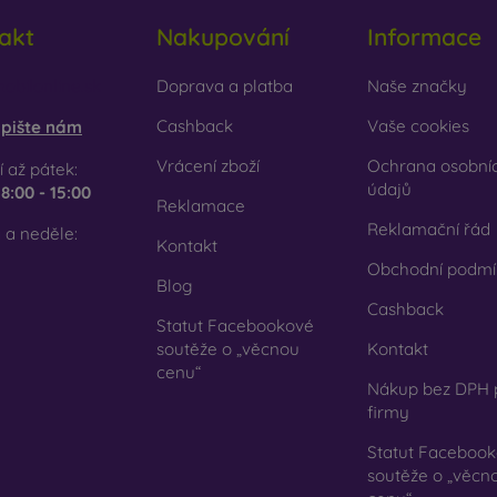
cyklovaný materiál
– kompostovatelné obaly na mobil jsou v
akt
Nakupování
Informace
írodě mohou 100 % rozložit. Důraz na životní prostředí je dnes ve
em e-shopu FOON najdete desítky zajímavých krytů na mobil vy
obilonline.sk
Doprava a platba
Naše značky
 svůj.
Cashback
Vaše cookies
pište nám
Vrácení zboží
Ochrana osobní
 až pátek:
údajů
e
8:00 - 15:00
Reklamace
Reklamační řád
 a neděle:
Kontakt
Obchodní podmí
Blog
Cashback
Statut Facebookové
soutěže o „věcnou
Kontakt
cenu“
Nákup bez DPH 
firmy
Statut Faceboo
soutěže o „věcn