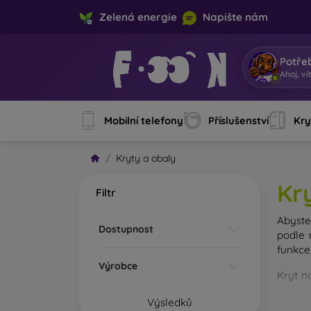
Zelená energie
Napište nám
Potře
Jsem
|
Mobilní telefony
Příslušenství
Kry
Kryty a obaly
Kr
Filtr
Abyste 
Dostupnost
podle 
funkce
Výrobce
Kryt n
liší hl
Výsledků