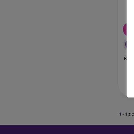
Zn
s 
do
Z jaký
-18
Kryty 
materi
-1
Gu
ná
Knižn
No
Pl
tl
K
Je
D
kv
1
-
1
z 
Sk
je