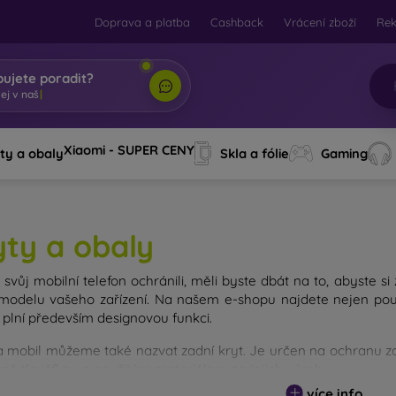
Doprava a platba
Cashback
Vrácení zboží
Re
bujete poradit?
Xiaomi - SUPER CENY
ty a obaly
Skla a fólie
Gaming
yty a obaly
svůj mobilní telefon ochránili, měli byste dbát na to, abyste si
modelu vašeho zařízení. Na našem e-shopu najdete nejen pouz
 plní především designovou funkci.
a mobil můžeme také nazvat zadní kryt. Je určen na ochranu zad
avně tloušťkou a použitým materiálem na jejich výrobu.
více info