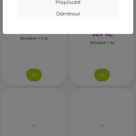
Přizpůsobit
Odmítnout
Samsung sluchátka s USB-C,
Energy Sistem EP Smart 2
černá
Type C sluchátka s USB-C
konektorem, bílá
538 Kč
569 Kč
Skladem > 5 ks
Skladem 1 ks