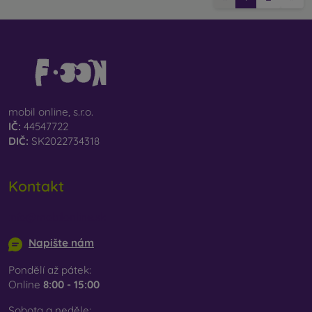
mobil online, s.r.o.
IČ:
44547722
DIČ:
SK2022734318
Kontakt
info@mobilonline.sk
Napište nám
Pondělí až pátek:
Online
8:00 - 15:00
Sobota a neděle: