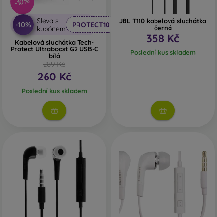
-10%
Sleva s
JBL T110 kabelová sluchátka
-10%
PROTECT10
černá
kupónem
358 Kč
Kabelová sluchátka Tech-
Protect Ultraboost G2 USB-C
Poslední kus skladem
bílá
289 Kč
260 Kč
Poslední kus skladem