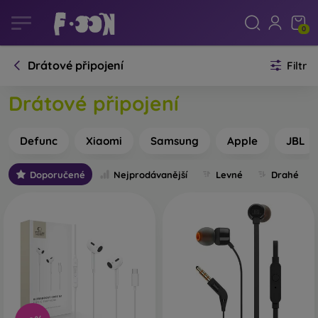
0
Drátové připojení
Filtr
Drátové připojení
Defunc
Xiaomi
Samsung
Apple
JBL
Doporučené
Nejprodávanější
Levné
Drahé