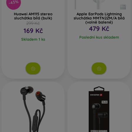
-43%
Huawei AM115 stereo
Apple EarPods Lightning
sluchátka bílá (bulk)
sluchátka MMTN2ZM/A bílá
(volně balené)
299 Kč
479 Kč
169 Kč
Poslední kus skladem
Skladem 1 ks