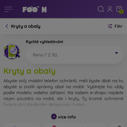
0
Kryty a obaly
Filtr
Rychlé vyhledávání
Reno 7 Z 5G
Kryty a obaly
Abyste svůj mobilní telefon ochránili, měli byste dbát na to,
abyste si zvolili správný obal na mobil. Vybírejte ho vždy
podle modelu vašeho zařízení. Na našem e-shopu najdete
nejen pouzdra na mobil, ale i kryty. Ty kromě ochranné
funkce plní především designovou funkci.
Kryt na mobil můžeme také nazvat zadní kryt. Je určen na
více info
ochranu zadní části telefonu. Jednotlivé kryty na mobil se
liší hlavně tloušťkou a použitým materiálem na jejich