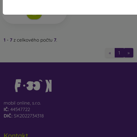
Skladem > 5 ks
1
-
7
z celkového počtu
7
.
«
1
»
mobil online, s.r.o.
IČ:
44547722
DIČ:
SK2022734318
Kontakt