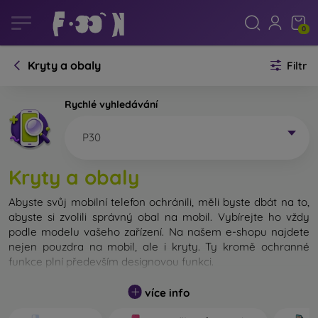
0
Kryty a obaly
Filtr
Rychlé vyhledávání
P30
Kryty a obaly
Abyste svůj mobilní telefon ochránili, měli byste dbát na to,
abyste si zvolili správný obal na mobil. Vybírejte ho vždy
podle modelu vašeho zařízení. Na našem e-shopu najdete
nejen pouzdra na mobil, ale i kryty. Ty kromě ochranné
funkce plní především designovou funkci.
Kryt na mobil můžeme také nazvat zadní kryt. Je určen na
více info
ochranu zadní části telefonu. Jednotlivé kryty na mobil se
liší hlavně tloušťkou a použitým materiálem na jejich