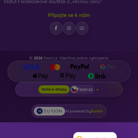
Statut Facebookové soutěže o „věcnou cenu“
Připojte se k nám
©
2026
foon.cz. Všechna práva vyhrazena.
Foon.cz
Naše e-shopy
AI powered by
Eurion