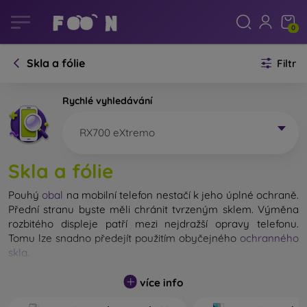
0
Skla a fólie
Filtr
Rychlé vyhledávání
RX700 eXtremo
Skla a fólie
Pouhý
obal
na mobilní telefon nestačí k jeho úplné ochraně.
Přední stranu byste měli chránit tvrzeným sklem. Výměna
rozbitého displeje patří mezi nejdražší opravy telefonu.
Tomu lze snadno předejít použitím obyčejného
ochranného
skla
.
Nerozbitné sklo na mobil sice neexistuje, ale při pádu
více info
zůstane displej ve většině případů nepoškozený. Výběr
tvrzeného skla byste však neměli podceňovat. Čím