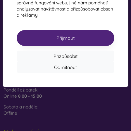
správné fungování webu, jiné nám pomáhají
analyzovat návštěvnost a přizpůsobovat obsah
a reklamy.
mobil online, s.r.o.
IČ:
44547722
DIČ:
SK2022734318
Přijmout
Kontakt
Přizpůsobit
Odmítnout
info@mobilonline.sk
Napište nám
Pondělí až pátek:
Online
8:00 - 15:00
Sobota a neděle:
Offline