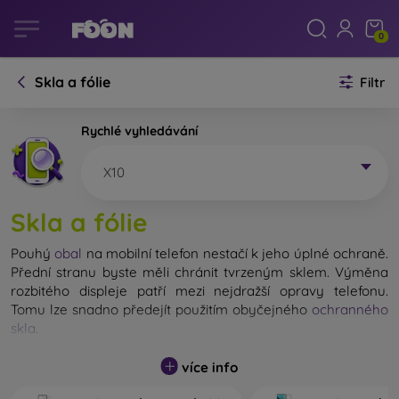
0
Skla a fólie
Filtr
Rychlé vyhledávání
X10
Skla a fólie
Pouhý
obal
na mobilní telefon nestačí k jeho úplné ochraně.
Přední stranu byste měli chránit tvrzeným sklem. Výměna
rozbitého displeje patří mezi nejdražší opravy telefonu.
Tomu lze snadno předejít použitím obyčejného
ochranného
skla
.
Nerozbitné sklo na mobil sice neexistuje, ale při pádu
více info
zůstane displej ve většině případů nepoškozený. Výběr
tvrzeného skla byste však neměli podceňovat. Čím