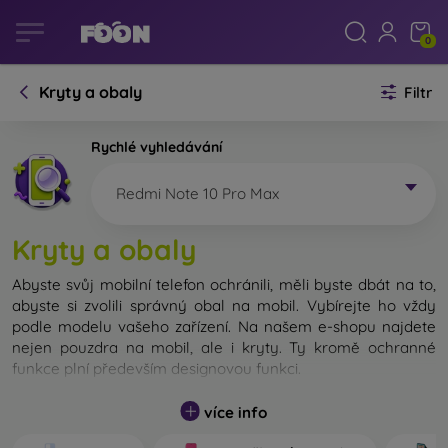
0
Kryty a obaly
Filtr
Rychlé vyhledávání
Redmi Note 10 Pro Max
Kryty a obaly
Abyste svůj mobilní telefon ochránili, měli byste dbát na to,
abyste si zvolili správný obal na mobil. Vybírejte ho vždy
podle modelu vašeho zařízení. Na našem e-shopu najdete
nejen pouzdra na mobil, ale i kryty. Ty kromě ochranné
funkce plní především designovou funkci.
Kryt na mobil můžeme také nazvat zadní kryt. Je určen na
více info
ochranu zadní části telefonu. Jednotlivé kryty na mobil se
liší hlavně tloušťkou a použitým materiálem na jejich